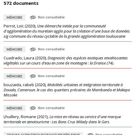
572 documents
Non consultable
MÉMOIRE
Perrot, Loïc
(
2020
),
Une démarche initiée par la communauté
d'agglomération du muretain agglo pour la création d'une base de données
sig commune du réseau cyclable de la grande agglomération toulousaine
Non consultable
MÉMOIRE
Cuadrado, Laura
(
2020
),
Diagnostic des espèces exotiques envahissantes
végétales sur un cours d’eau en zone de montagne : la Dranse (74).
Non consultable
MÉMOIRE
bouzaida, rabeb
(
2020
),
Mobilités urbaines et intégration territoriale à
Douala, Cameroun. le cas des quartiers précaires de Mambanda et Makepe
Missoke
Non consultable
MÉMOIRE
Lhuillery, Romane
(
2021
),
La mise en réseau au service d'une marque
territoriale en œnotourisme : Les Bons Crus Milady dans le Gers
Non consultable
TRAVAIL SCIENTIFIQUE DE NATURE RÉFLEXIVE