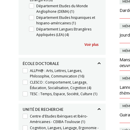
MÉM
Département Etudes du Monde
Darde
Anglophone (DEMA)
(1)
Département Etudes hispaniques et
hispano-américaines
(1)
MÉM
Département Langues Etrangères
Jour
Appliquées (LEA)
(4)
Voir plus
MÉM
Mans
ÉCOLE DOCTORALE
oeuvr
ALLPH@ : Arts, Lettres, Langues,
Philosophie, Communication
(16)
MÉM
CLESCO : Comportement, Langage,
Lanno
Éducation, Socialisation, Cognition
(4)
thème
TESC : Temps, Espace, Société, Culture
(1)
MÉM
UNITÉ DE RECHERCHE
Guira
Centre d'Etudes Ibériques et Ibéro-
Américaines - CEIIBA-Toulouse
(1)
Cognition, Langues, Langage, Ergonomie -