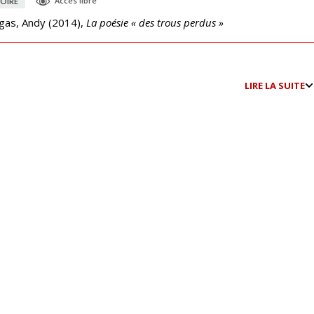
Accès libre
OIRE
gas, Andy
(
2014
),
La poésie « des trous perdus »
LIRE LA SUITE