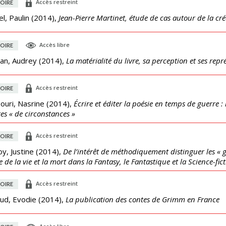
Accès restreint
OIRE
l, Paulin
(
2014
),
Jean-Pierre Martinet, étude de cas autour de la cré
Accès libre
OIRE
dan, Audrey
(
2014
),
La matérialité du livre, sa perception et ses repr
Accès restreint
OIRE
ouri, Nasrine
(
2014
),
Écrire et éditer la poésie en temps de guerre : 
es « de circonstances »
Accès restreint
OIRE
y, Justine
(
2014
),
De l’intérêt de méthodiquement distinguer les « gen
 de la vie et la mort dans la Fantasy, le Fantastique et la Science-fic
Accès restreint
OIRE
ud, Evodie
(
2014
),
La publication des contes de Grimm en France