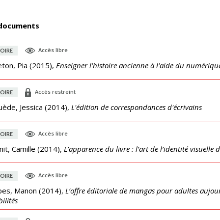
documents
Accès libre
OIRE
ton, Pia
(
2015
),
Enseigner l'histoire ancienne à l'aide du numériqu
Accès restreint
OIRE
uède, Jessica
(
2014
),
L'édition de correspondances d'écrivains
Accès libre
OIRE
t, Camille
(
2014
),
L’apparence du livre : l’art de l’identité visuelle d
Accès libre
OIRE
es, Manon
(
2014
),
L’offre éditoriale de mangas pour adultes aujour
ilités