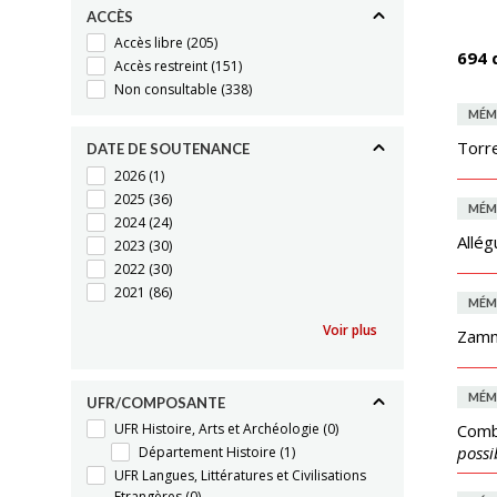
ACCÈS
Accès libre
(205)
694 
Accès restreint
(151)
Non consultable
(338)
MÉM
Torre
DATE DE SOUTENANCE
2026
(1)
2025
(36)
MÉM
2024
(24)
Allég
2023
(30)
2022
(30)
2021
(86)
MÉM
Voir plus
Zammi
MÉM
UFR/COMPOSANTE
UFR Histoire, Arts et Archéologie
(0)
Comb
possib
Département Histoire
(1)
UFR Langues, Littératures et Civilisations
Etrangères
(0)