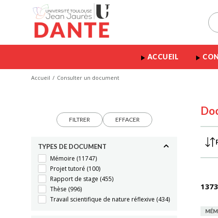
ACCUEIL
CON
Accueil
Consulter un document
Do
FILTRER
EFFACER
TYPES DE DOCUMENT
Mémoire
(11747)
Projet tutoré
(100)
Rapport de stage
(455)
1373
Thèse
(996)
Travail scientifique de nature réflexive
(434)
MÉM