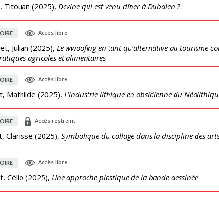
, Titouan
(
2025
),
Devine qui est venu dîner à Dubalen ?
Accès libre
OIRE
t, Julian
(
2025
),
Le wwoofing en tant qu’alternative au tourisme c
ratiques agricoles et alimentaires
Accès libre
OIRE
t, Mathilde
(
2025
),
L’industrie lithique en obsidienne du Néolithiqu
Accès restreint
OIRE
, Clarisse
(
2025
),
Symbolique du collage dans la discipline des arts
Accès libre
OIRE
, Célio
(
2025
),
Une approche plastique de la bande dessinée