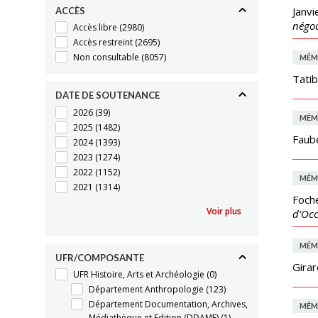
Janvi
ACCÈS
négoc
Accès libre
(2980)
Accès restreint
(2695)
Non consultable
(8057)
MÉM
Tatib
DATE DE SOUTENANCE
2026
(39)
MÉM
2025
(1482)
Faube
2024
(1393)
2023
(1274)
2022
(1152)
MÉM
2021
(1314)
Foche
Voir plus
d’Occ
MÉM
UFR/COMPOSANTE
Girar
UFR Histoire, Arts et Archéologie
(0)
Département Anthropologie
(123)
Département Documentation, Archives,
MÉM
Médiathèque et Edition (DDAME)
(1)