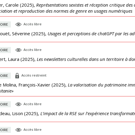
er, Carole
(
2025
),
Représentations sexistes et réception critique des 
iation et reproduction des normes de genre en usages numériques
Accès libre
OIRE
ouët, Séverine
(
2025
),
Usages et perceptions de chatGPT par les ad
Accès libre
OIRE
rt, Laura
(
2025
),
Les newsletters culturelles dans un territoire à d
Accès restreint
OIRE
 Molina, François-Xavier
(
2025
),
La valorisation du patrimoine imm
itanie»
Accès libre
OIRE
deau, Lison
(
2025
),
L’impact de la RSE sur l’expérience transformat
Accès libre
OIRE