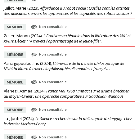
Juillot, Marie
(
2023
),
Affordance du robot social : Quelles sont les attentes
des utilisateurs envers les apparences et les capacités des robots sociaux ?
Non consultable
MÉMOIRE
Zeller, Manon
(
2024
),
L'Erotisme au féminin dans la littérature des XVII et
XVIIIe siècles : "A travers l'apprentissage de la jeune-fille".
Non consultable
MÉMOIRE
Panagopoulou, Iris
(
2024
),
L'itinéraire de la pensée philosophique de
Nishida Kitaro à travers la philosophie allemande et française.
Non consultable
MÉMOIRE
Alanezi, Asmaa
(
2024
),
France Mai 1968 : impact sur le drame brechtien
au Moyen-Orient : une approche comparative sur Saadallah Wannous
Non consultable
MÉMOIRE
Lu , Junfei
(
2024
),
Le Silence : recherche sur la philosophie du langage chez
le dernier Merleau-Ponty
Non consultable
MÉMOIRE