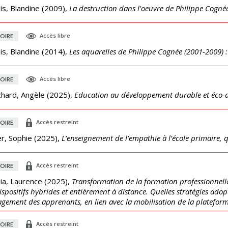
s, Blandine
(
2009
),
La destruction dans l'oeuvre de Philippe Cogné
Accès libre
OIRE
s, Blandine
(
2014
),
Les aquarelles de Philippe Cognée (2001-2009) : d
Accès libre
OIRE
chard, Angèle
(
2025
),
Education au développement durable et éco-a
Accès restreint
OIRE
r, Sophie
(
2025
),
L’enseignement de l’empathie à l’école primaire, q
Accès restreint
OIRE
ia, Laurence
(
2025
),
Transformation de la formation professionnell
ispositifs hybrides et entièrement à distance. Quelles stratégies adop
agement des apprenants, en lien avec la mobilisation de la platefor
Accès restreint
OIRE