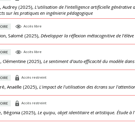
, Audrey
(
2025
),
L’utilisation de l’intelligence artificielle générativ
ts sur les pratiques en ingénierie pédagogique
Accès libre
OIRE
ion, Salomé
(
2025
),
Développer la réflexion métacognitive de l’élève 
Accès libre
OIRE
, Clémentine
(
2025
),
Le sentiment d’auto-efficacité du modèle dan
Accès restreint
OIRE
é, Anaëlle
(
2025
),
L'impact de l'utilisation des écrans sur l'attenti
Accès restreint
OIRE
é, Bégonia
(
2025
),
Le quipu, objet identitaire et artistique. Étude