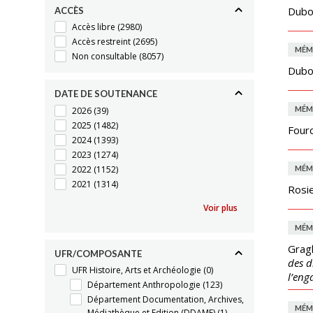
Duboi
ACCÈS
Accès libre
(2980)
Accès restreint
(2695)
MÉM
Non consultable
(8057)
Duboi
DATE DE SOUTENANCE
MÉM
2026
(39)
2025
(1482)
Four
2024
(1393)
2023
(1274)
2022
(1152)
MÉM
2021
(1314)
Rosie
Voir plus
MÉM
Gragl
UFR/COMPOSANTE
des d
UFR Histoire, Arts et Archéologie
(0)
l’eng
Département Anthropologie
(123)
Département Documentation, Archives,
MÉM
Médiathèque et Edition (DDAME)
(1)