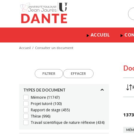
ACCUEIL
CON
Accueil
Consulter un document
Do
FILTRER
EFFACER
TYPES DE DOCUMENT
Mémoire
(11747)
Projet tutoré
(100)
Rapport de stage
(455)
1373
Thèse
(996)
Travail scientifique de nature réflexive
(434)
MÉM