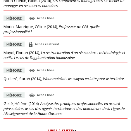
Boun-Cheikh, Fatima
(
2014
),
Les compétences managériales : le métier de
manager en ressources humaines
Accès libre
MÉMOIRE
Morin–Manrique, Céline
(
2014
),
Professeur de CFA, quelle
professionnalité ?
Accès restreint
MÉMOIRE
Mayol, Florian
(
2014
),
La restructuration d’un réseau bus : méthodologie et
outils. Le cas de l’agglomération toulousaine
Accès libre
MÉMOIRE
Quilleré, Sarah
(
2014
),
Wounmainkat : les wayuu en lutte pour le territoire
Accès libre
MÉMOIRE
Gellé, Hélène
(
2014
),
Analyse des pratiques professionnelles en accueil
périscolaire : le cas des agents territoriaux et des animateurs de la Ligue de
l'Enseignement de la Haute-Garonne
LIRE LA SUITE