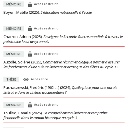
Accès restreint
MÉMOIRE
Boyer , Maëlle
(
2025
),
L'éducation nutritionelle à l'école
Accès restreint
MÉMOIRE
Charron, Adrien
(
2025
),
Enseigner la Seconde Guerre mondiale à travers le
patrimoine local aveyronnais
Accès restreint
MÉMOIRE
Auzolle, Solène
(
2025
),
Comment le récit mythologique permet d’assurer
les fondements d’une culture littéraire et artistique des élèves du cycle 3 ?
Accès libre
THÈSE
Puchaczewski, Frédéric (1962-....)
(
2024
),
Quelle place pour une parole
littéraire dans le cinéma documentaire ?
Accès restreint
MÉMOIRE
Toullec , Camille
(
2025
),
La compréhension littéraire et l’empathie
fictionnelle dans le roman historique au cycle 3