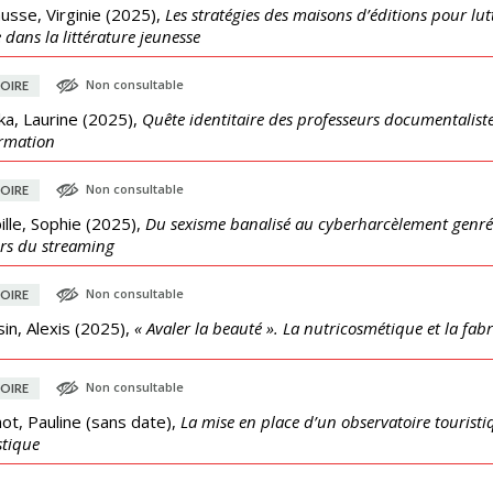
usse, Virginie
(
2025
),
Les stratégies des maisons d’éditions pour lut
 dans la littérature jeunesse
Non consultable
OIRE
a, Laurine
(
2025
),
Quête identitaire des professeurs documentaliste
ormation
Non consultable
OIRE
lle, Sophie
(
2025
),
Du sexisme banalisé au cyberharcèlement genré :
rs du streaming
Non consultable
OIRE
in, Alexis
(
2025
),
« Avaler la beauté ». La nutricosmétique et la f
Non consultable
OIRE
ot, Pauline
(
sans date
),
La mise en place d’un observatoire touristiq
stique