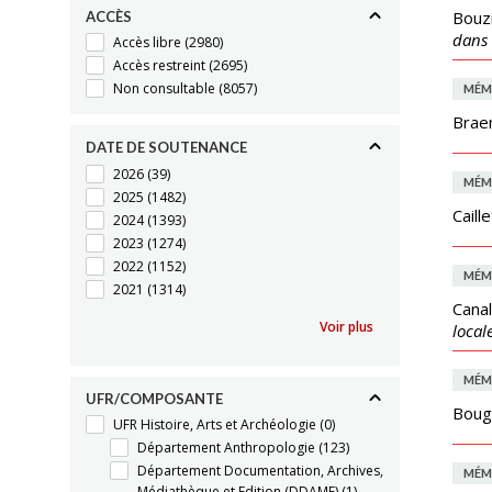
Bouzi
ACCÈS
dans 
Accès libre
(2980)
Accès restreint
(2695)
Non consultable
(8057)
MÉM
Brae
DATE DE SOUTENANCE
2026
(39)
MÉM
2025
(1482)
Caill
2024
(1393)
2023
(1274)
2022
(1152)
MÉM
2021
(1314)
Cana
Voir plus
local
MÉM
UFR/COMPOSANTE
Boug
UFR Histoire, Arts et Archéologie
(0)
Département Anthropologie
(123)
Département Documentation, Archives,
MÉM
Médiathèque et Edition (DDAME)
(1)