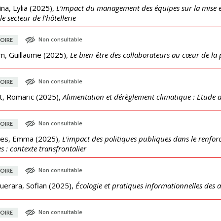
na, Lylia
(
2025
),
L’impact du management des équipes sur la mise en
le secteur de l’hôtellerie
Non consultable
OIRE
m, Guillaume
(
2025
),
Le bien-être des collaborateurs au cœur de la 
Non consultable
OIRE
et, Romaric
(
2025
),
Alimentation et dérèglement climatique : Etude d
Non consultable
OIRE
les, Emma
(
2025
),
L’impact des politiques publiques dans le renfor
es : contexte transfrontalier
Non consultable
OIRE
uerara, Sofian
(
2025
),
Écologie et pratiques informationnelles des 
Non consultable
OIRE