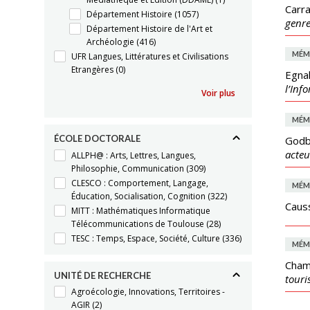
Carra
Département Histoire
(1057)
genre
Département Histoire de l'Art et
Archéologie
(416)
MÉM
UFR Langues, Littératures et Civilisations
Etrangères
(0)
Egnak
l’Inf
Voir plus
MÉM
ÉCOLE DOCTORALE
Godbi
acteu
ALLPH@ : Arts, Lettres, Langues,
Philosophie, Communication
(309)
CLESCO : Comportement, Langage,
MÉM
Éducation, Socialisation, Cognition
(322)
Causs
MITT : Mathématiques Informatique
Télécommunications de Toulouse
(28)
TESC : Temps, Espace, Société, Culture
(336)
MÉM
Cham
UNITÉ DE RECHERCHE
touri
Agroécologie, Innovations, Territoires -
AGIR
(2)