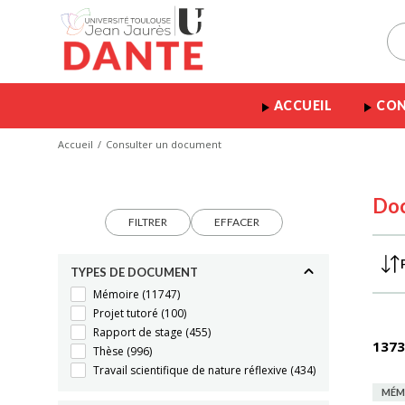
ACCUEIL
CON
Accueil
Consulter un document
Do
FILTRER
EFFACER
TYPES DE DOCUMENT
Mémoire
(11747)
Projet tutoré
(100)
Rapport de stage
(455)
1373
Thèse
(996)
Travail scientifique de nature réflexive
(434)
MÉM