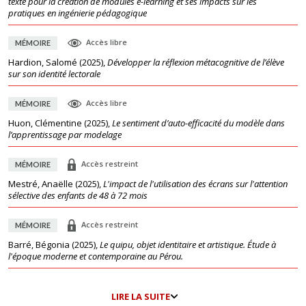
texte pour la création de modules e-learning et ses impacts sur les
pratiques en ingénierie pédagogique
Accès libre
MÉMOIRE
Hardion, Salomé
(
2025
),
Développer la réflexion métacognitive de l’élève
sur son identité lectorale
Accès libre
MÉMOIRE
Huon, Clémentine
(
2025
),
Le sentiment d’auto-efficacité du modèle dans
l’apprentissage par modelage
Accès restreint
MÉMOIRE
Mestré, Anaëlle
(
2025
),
L'impact de l'utilisation des écrans sur l'attention
sélective des enfants de 48 à 72 mois
Accès restreint
MÉMOIRE
Barré, Bégonia
(
2025
),
Le quipu, objet identitaire et artistique. Étude à
l'époque moderne et contemporaine au Pérou.
LIRE LA SUITE