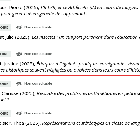
ur, Pierre
(
2025
),
L'Intelligence Artificielle (IA) en cours de langues
r pour gérer l'hétérogénéité des apprenants
Non consultable
OIRE
t Julie
(
2025
),
Les insectes : un support pertinent dans l’éducation à
Non consultable
OIRE
, Justine
(
2025
),
Éduquer à l’égalité : pratiques enseignantes visant 
s historiques souvent négligées ou oubliées dans leurs cours d’histo
Non consultable
OIRE
, Clarisse
(
2025
),
Résoudre des problèmes arithmétiques en petite sec
iel ?
Non consultable
OIRE
isier, Thea
(
2025
),
Représentations et stéréotypes en classe de lang