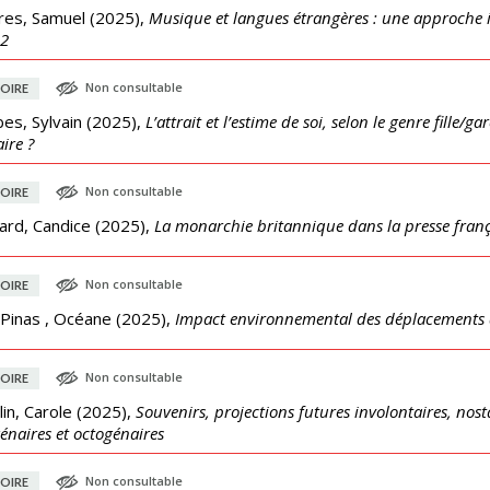
res, Samuel
(
2025
),
Musique et langues étrangères : une approche in
 2
Non consultable
OIRE
es, Sylvain
(
2025
),
L’attrait et l’estime de soi, selon le genre fille/g
ire ?
Non consultable
OIRE
ard, Candice
(
2025
),
La monarchie britannique dans la presse franç
Non consultable
OIRE
-Pinas , Océane
(
2025
),
Impact environnemental des déplacements d
Non consultable
OIRE
in, Carole
(
2025
),
Souvenirs, projections futures involontaires, nos
énaires et octogénaires
Non consultable
OIRE