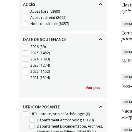
Clast
ACCÈS
cycle
Accès libre
(2980)
Accès restreint
(2695)
Non consultable
(8057)
MÉM
Comb
prima
DATE DE SOUTENANCE
2026
(39)
MÉM
2025
(1482)
2024
(1393)
Maffl
2023
(1274)
2022
(1152)
MÉM
2021
(1314)
Rios
Voir plus
MÉM
UFR/COMPOSANTE
Nadal
UFR Histoire, Arts et Archéologie
(0)
sexag
Département Anthropologie
(123)
Département Documentation, Archives,
MÉM
Médiathèque et Edition (DDAME)
(1)