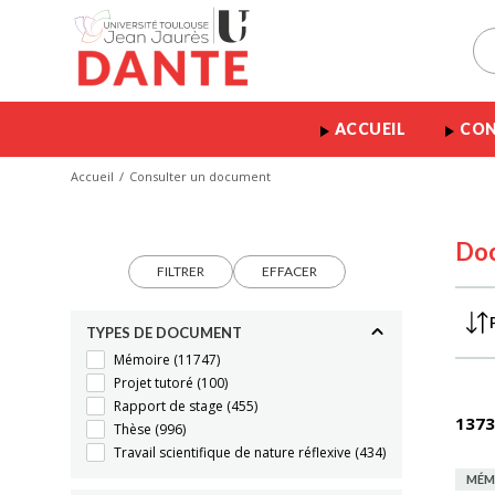
ACCUEIL
CON
Accueil
Consulter un document
Do
FILTRER
EFFACER
TYPES DE DOCUMENT
Mémoire
(11747)
Projet tutoré
(100)
Rapport de stage
(455)
1373
Thèse
(996)
Travail scientifique de nature réflexive
(434)
MÉM