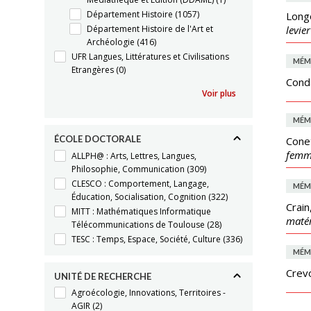
Département Histoire
(1057)
Longo
Département Histoire de l'Art et
levie
Archéologie
(416)
UFR Langues, Littératures et Civilisations
MÉM
Etrangères
(0)
Conda
Voir plus
MÉM
ÉCOLE DOCTORALE
Conet
femme
ALLPH@ : Arts, Lettres, Langues,
Philosophie, Communication
(309)
CLESCO : Comportement, Langage,
MÉM
Éducation, Socialisation, Cognition
(322)
Crain
MITT : Mathématiques Informatique
matér
Télécommunications de Toulouse
(28)
TESC : Temps, Espace, Société, Culture
(336)
MÉM
Crevo
UNITÉ DE RECHERCHE
Agroécologie, Innovations, Territoires -
AGIR
(2)