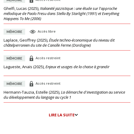
Ghelfi, Lucas
(
2025
),
Italianité jazzistique : une étude sur l'approche
mélodique de Paolo Fresu dans Stella By Starlight (1991) et Everything
Happens To Me (2006)
Accès libre
MÉMOIRE
Laplace, Geoffrey
(
2025
),
Étude techno-économique du niveau dit
châtelperronien du site de Canolle Ferme (Dordogne)
Accès restreint
MÉMOIRE
Lagueste, Anaïs
(
2025
),
Enjeux et usages de la chaise à grandir
Accès restreint
MÉMOIRE
Hermann-Tauzia, Estelle
(
2025
),
La démarche d'investigation au service
du développement du langage au cycle 1
LIRE LA SUITE