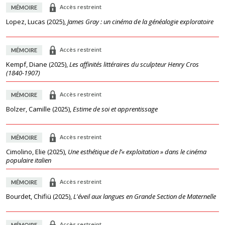
Accès restreint
MÉMOIRE
Lopez, Lucas
(
2025
),
James Gray : un cinéma de la généalogie exploratoire
Accès restreint
MÉMOIRE
Kempf, Diane
(
2025
),
Les affinités littéraires du sculpteur Henry Cros
(1840-1907)
Accès restreint
MÉMOIRE
Bolzer, Camille
(
2025
),
Estime de soi et apprentissage
Accès restreint
MÉMOIRE
Cimolino, Elie
(
2025
),
Une esthétique de l’« exploitation » dans le cinéma
populaire italien
Accès restreint
MÉMOIRE
Bourdet, Chifiü
(
2025
),
L'éveil aux langues en Grande Section de Maternelle
Accès restreint
MÉMOIRE