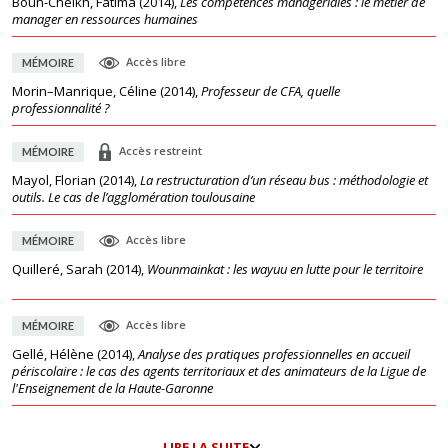
Boun-Cheikh, Fatima
(
2014
),
Les compétences managériales : le métier de
manager en ressources humaines
Accès libre
MÉMOIRE
Morin–Manrique, Céline
(
2014
),
Professeur de CFA, quelle
professionnalité ?
Accès restreint
MÉMOIRE
Mayol, Florian
(
2014
),
La restructuration d’un réseau bus : méthodologie et
outils. Le cas de l’agglomération toulousaine
Accès libre
MÉMOIRE
Quilleré, Sarah
(
2014
),
Wounmainkat : les wayuu en lutte pour le territoire
Accès libre
MÉMOIRE
Gellé, Hélène
(
2014
),
Analyse des pratiques professionnelles en accueil
périscolaire : le cas des agents territoriaux et des animateurs de la Ligue de
l'Enseignement de la Haute-Garonne
LIRE LA SUITE