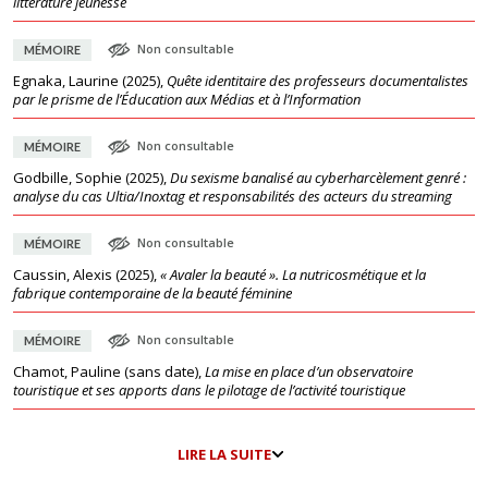
littérature jeunesse
Non consultable
MÉMOIRE
Egnaka, Laurine
(
2025
),
Quête identitaire des professeurs documentalistes
par le prisme de l’Éducation aux Médias et à l’Information
Non consultable
MÉMOIRE
Godbille, Sophie
(
2025
),
Du sexisme banalisé au cyberharcèlement genré :
analyse du cas Ultia/Inoxtag et responsabilités des acteurs du streaming
Non consultable
MÉMOIRE
Caussin, Alexis
(
2025
),
« Avaler la beauté ». La nutricosmétique et la
fabrique contemporaine de la beauté féminine
Non consultable
MÉMOIRE
Chamot, Pauline
(
sans date
),
La mise en place d’un observatoire
touristique et ses apports dans le pilotage de l’activité touristique
LIRE LA SUITE