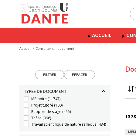
ACCUEIL
CON
Accueil
Consulter un document
Do
FILTRER
EFFACER
TYPES DE DOCUMENT
Mémoire
(11747)
Projet tutoré
(100)
Rapport de stage
(455)
1373
Thèse
(996)
Travail scientifique de nature réflexive
(434)
MÉM