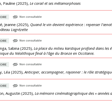
, Pauline
(
2025
),
Le corail et ses métamorphoses
Non consultable
OIRE
é, Jeanne
(
2025
),
Quand le vin devient expérience : repenser l'œnoto
âteau Lagrézette
Non consultable
OIRE
nga, Sabina
(
2025
),
La place du milieu karstique profond dans les é
ique du Néolithique final à l'âge du Bronze en Occitanie.
Non consultable
OIRE
y, Léa
(
2025
),
Anticiper, accompagner, rayonner : le rôle stratégique
Non consultable
OIRE
on, Augustin
(
2025
),
La mémoire cinématographique des « années d