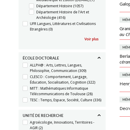
Galop
Département Histoire
(1057)
Département Histoire de l'Art et
Archéologie
(416)
MÉM
UFR Langues, Littératures et Civilisations
Grani
Etrangères
(0)
au Ch
Voir plus
MÉM
Berla
ÉCOLE DOCTORALE
céram
ALLPH@ : Arts, Lettres, Langues,
Philosophie, Communication
(309)
MÉM
CLESCO : Comportement, Langage,
Éducation, Socialisation, Cognition
(322)
Henr
MITT : Mathématiques Informatique
Télécommunications de Toulouse
(28)
TESC : Temps, Espace, Société, Culture
(336)
MÉM
Decr
UNITÉ DE RECHERCHE
Agroécologie, Innovations, Territoires -
AGIR
(2)