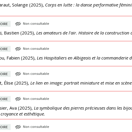
araut, Solange
(
2025
),
Corps en lutte : la danse performative fémini
Non consultable
OIRE
ki, Bastien
(
2025
),
Les amateurs de l'air. Histoire de la constructi
Non consultable
OIRE
ou, Fabien
(
2025
),
Les Hospitaliers en Albigeois et la commanderie de 
Non consultable
OIRE
, Élise
(
2025
),
Le lien en image: portrait miniature et mise en scène 
Non consultable
OIRE
ier, Ava
(
2025
),
La symbolique des pierres précieuses dans les bijoux
 croyance et esthétique.
Non consultable
OIRE