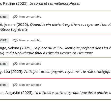
, Pauline
(
2025
),
Le corail et ses métamorphoses
Non consultable
OIRE
é, Jeanne
(
2025
),
Quand le vin devient expérience : repenser l'œnoto
âteau Lagrézette
Non consultable
OIRE
nga, Sabina
(
2025
),
La place du milieu karstique profond dans les é
ique du Néolithique final à l'âge du Bronze en Occitanie.
Non consultable
OIRE
y, Léa
(
2025
),
Anticiper, accompagner, rayonner : le rôle stratégique
Non consultable
OIRE
on, Augustin
(
2025
),
La mémoire cinématographique des « années d