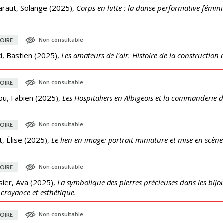
araut, Solange
(
2025
),
Corps en lutte : la danse performative fémini
Non consultable
OIRE
ki, Bastien
(
2025
),
Les amateurs de l'air. Histoire de la constructi
Non consultable
OIRE
ou, Fabien
(
2025
),
Les Hospitaliers en Albigeois et la commanderie de 
Non consultable
OIRE
, Élise
(
2025
),
Le lien en image: portrait miniature et mise en scène 
Non consultable
OIRE
ier, Ava
(
2025
),
La symbolique des pierres précieuses dans les bijoux
 croyance et esthétique.
Non consultable
OIRE