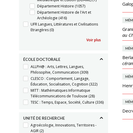
Galop
Département Histoire
(1057)
Département Histoire de l'Art et
Archéologie
(416)
MÉM
UFR Langues, Littératures et Civilisations
Grani
Etrangères
(0)
au Ch
Voir plus
MÉM
Berla
ÉCOLE DOCTORALE
céram
ALLPH@ : Arts, Lettres, Langues,
Philosophie, Communication
(309)
MÉM
CLESCO : Comportement, Langage,
Éducation, Socialisation, Cognition
(322)
Henr
MITT : Mathématiques Informatique
Télécommunications de Toulouse
(28)
TESC : Temps, Espace, Société, Culture
(336)
MÉM
Decr
UNITÉ DE RECHERCHE
Agroécologie, Innovations, Territoires -
AGIR
(2)