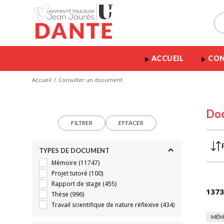
ACCUEIL
CON
Accueil
Consulter un document
Do
FILTRER
EFFACER
TYPES DE DOCUMENT
Mémoire
(11747)
Projet tutoré
(100)
Rapport de stage
(455)
1373
Thèse
(996)
Travail scientifique de nature réflexive
(434)
MÉM