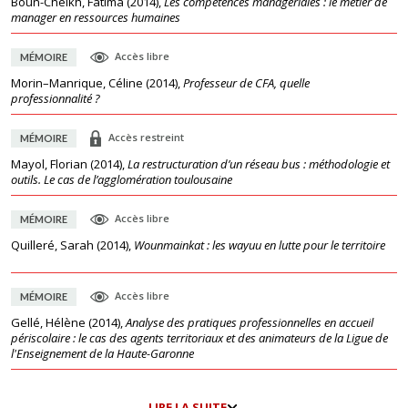
Boun-Cheikh, Fatima
(
2014
),
Les compétences managériales : le métier de
manager en ressources humaines
Accès libre
MÉMOIRE
Morin–Manrique, Céline
(
2014
),
Professeur de CFA, quelle
professionnalité ?
Accès restreint
MÉMOIRE
Mayol, Florian
(
2014
),
La restructuration d’un réseau bus : méthodologie et
outils. Le cas de l’agglomération toulousaine
Accès libre
MÉMOIRE
Quilleré, Sarah
(
2014
),
Wounmainkat : les wayuu en lutte pour le territoire
Accès libre
MÉMOIRE
Gellé, Hélène
(
2014
),
Analyse des pratiques professionnelles en accueil
périscolaire : le cas des agents territoriaux et des animateurs de la Ligue de
l'Enseignement de la Haute-Garonne
LIRE LA SUITE