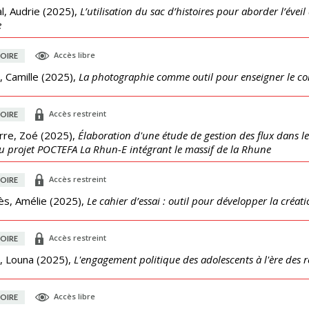
l, Audrie
(
2025
),
L’utilisation du sac d’histoires pour aborder l’évei
e
Accès libre
OIRE
, Camille
(
2025
),
La photographie comme outil pour enseigner le co
Accès restreint
OIRE
rre, Zoé
(
2025
),
Élaboration d'une étude de gestion des flux dans le
u projet POCTEFA La Rhun-E intégrant le massif de la Rhune
Accès restreint
OIRE
ès, Amélie
(
2025
),
Le cahier d’essai : outil pour développer la créati
Accès restreint
OIRE
, Louna
(
2025
),
L'engagement politique des adolescents à l'ère des
Accès libre
OIRE