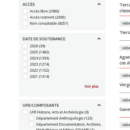
Terra
ACCÈS
class
Accès libre
(2980)
Accès restreint
(2695)
Non consultable
(8057)
MÉM
Tiers
DATE DE SOUTENANCE
2026
(39)
MÉM
2025
(1482)
Ague
2024
(1393)
cas d
2023
(1274)
2022
(1152)
MÉM
2021
(1314)
Verg
Voir plus
MÉM
UFR/COMPOSANTE
Gave
UFR Histoire, Arts et Archéologie
(0)
Département Anthropologie
(123)
Département Documentation, Archives,
MÉM
Médiathèque et Edition (DDAME)
(1)