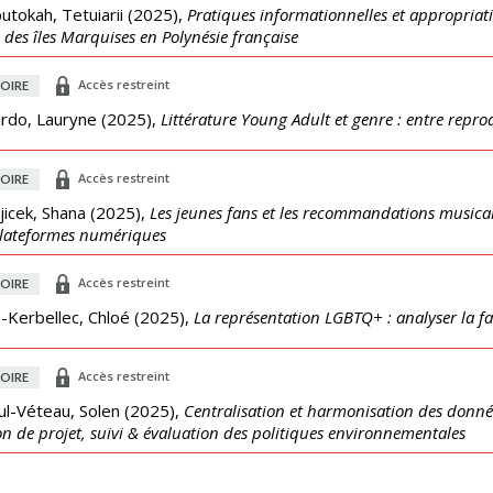
utokah, Tetuiarii
(
2025
),
Pratiques informationnelles et appropriati
s des îles Marquises en Polynésie française
Accès restreint
OIRE
rdo, Lauryne
(
2025
),
Littérature Young Adult et genre : entre repro
Accès restreint
OIRE
icek, Shana
(
2025
),
Les jeunes fans et les recommandations musicale
lateformes numériques
Accès restreint
OIRE
-Kerbellec, Chloé
(
2025
),
La représentation LGBTQ+ : analyser la f
Accès restreint
OIRE
ul-Véteau, Solen
(
2025
),
Centralisation et harmonisation des donné
on de projet, suivi & évaluation des politiques environnementales