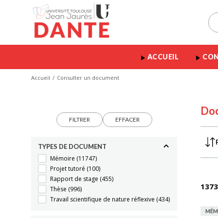
ACCUEIL
CON
Accueil
Consulter un document
Do
FILTRER
EFFACER
TYPES DE DOCUMENT
Mémoire
(11747)
Projet tutoré
(100)
Rapport de stage
(455)
1373
Thèse
(996)
Travail scientifique de nature réflexive
(434)
MÉM