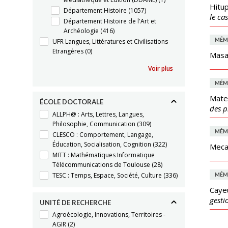
Hitup
Département Histoire
(1057)
le ca
Département Histoire de l'Art et
Archéologie
(416)
MÉM
UFR Langues, Littératures et Civilisations
Etrangères
(0)
Masa
Voir plus
MÉM
Matej
ÉCOLE DOCTORALE
des p
ALLPH@ : Arts, Lettres, Langues,
Philosophie, Communication
(309)
MÉM
CLESCO : Comportement, Langage,
Éducation, Socialisation, Cognition
(322)
Meca
MITT : Mathématiques Informatique
Télécommunications de Toulouse
(28)
TESC : Temps, Espace, Société, Culture
(336)
MÉM
Caye
gesti
UNITÉ DE RECHERCHE
Agroécologie, Innovations, Territoires -
AGIR
(2)