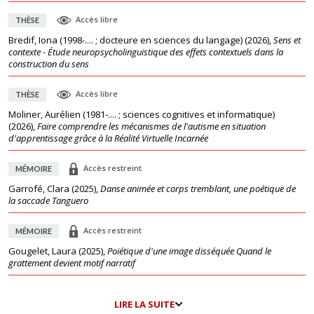
Accès libre
THÈSE
Bredif, Iona (1998-.... ; docteure en sciences du langage)
(
2026
),
Sens et
contexte - Étude neuropsycholinguistique des effets contextuels dans la
construction du sens
Accès libre
THÈSE
Moliner, Aurélien (1981-.... ; sciences cognitives et informatique)
(
2026
),
Faire comprendre les mécanismes de l'autisme en situation
d'apprentissage grâce à la Réalité Virtuelle Incarnée
Accès restreint
MÉMOIRE
Garrofé, Clara
(
2025
),
Danse animée et corps tremblant, une poétique de
la saccade Tanguero
Accès restreint
MÉMOIRE
Gougelet, Laura
(
2025
),
Poïétique d'une image disséquée Quand le
grattement devient motif narratif
LIRE LA SUITE