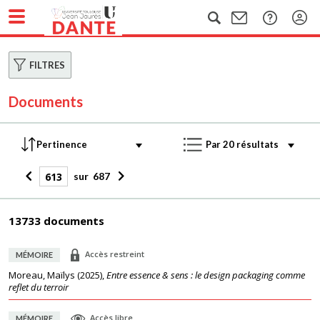
FILTRES
Documents
sur
687
13733 documents
Accès restreint
MÉMOIRE
Moreau, Maïlys
(
2025
),
Entre essence & sens : le design packaging comme
reflet du terroir
Accès libre
MÉMOIRE