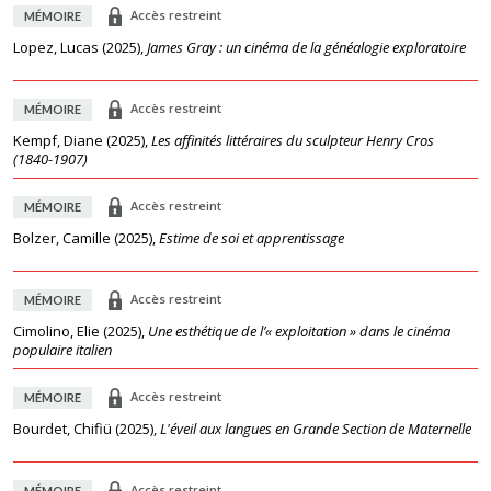
Accès restreint
MÉMOIRE
Lopez, Lucas
(
2025
),
James Gray : un cinéma de la généalogie exploratoire
Accès restreint
MÉMOIRE
Kempf, Diane
(
2025
),
Les affinités littéraires du sculpteur Henry Cros
(1840-1907)
Accès restreint
MÉMOIRE
Bolzer, Camille
(
2025
),
Estime de soi et apprentissage
Accès restreint
MÉMOIRE
Cimolino, Elie
(
2025
),
Une esthétique de l’« exploitation » dans le cinéma
populaire italien
Accès restreint
MÉMOIRE
Bourdet, Chifiü
(
2025
),
L'éveil aux langues en Grande Section de Maternelle
Accès restreint
MÉMOIRE