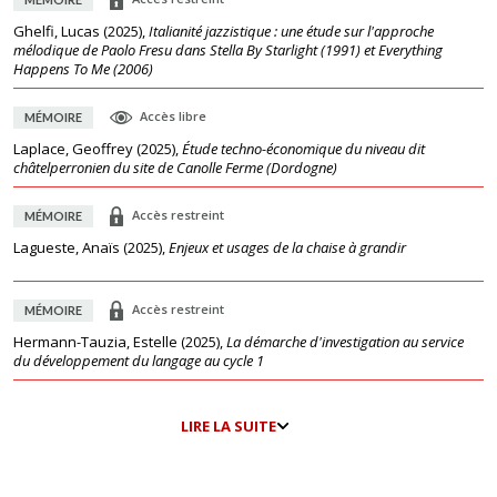
Ghelfi, Lucas
(
2025
),
Italianité jazzistique : une étude sur l'approche
mélodique de Paolo Fresu dans Stella By Starlight (1991) et Everything
Happens To Me (2006)
Accès libre
MÉMOIRE
Laplace, Geoffrey
(
2025
),
Étude techno-économique du niveau dit
châtelperronien du site de Canolle Ferme (Dordogne)
Accès restreint
MÉMOIRE
Lagueste, Anaïs
(
2025
),
Enjeux et usages de la chaise à grandir
Accès restreint
MÉMOIRE
Hermann-Tauzia, Estelle
(
2025
),
La démarche d'investigation au service
du développement du langage au cycle 1
LIRE LA SUITE