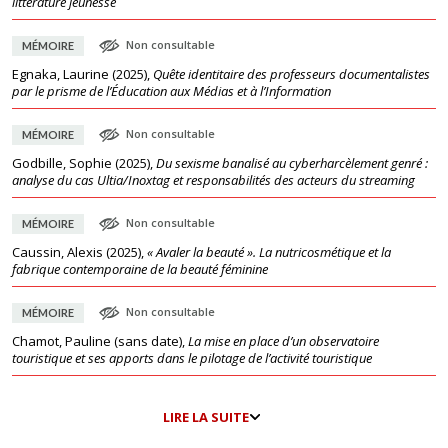
littérature jeunesse
Non consultable
MÉMOIRE
Egnaka, Laurine
(
2025
),
Quête identitaire des professeurs documentalistes
par le prisme de l’Éducation aux Médias et à l’Information
Non consultable
MÉMOIRE
Godbille, Sophie
(
2025
),
Du sexisme banalisé au cyberharcèlement genré :
analyse du cas Ultia/Inoxtag et responsabilités des acteurs du streaming
Non consultable
MÉMOIRE
Caussin, Alexis
(
2025
),
« Avaler la beauté ». La nutricosmétique et la
fabrique contemporaine de la beauté féminine
Non consultable
MÉMOIRE
Chamot, Pauline
(
sans date
),
La mise en place d’un observatoire
touristique et ses apports dans le pilotage de l’activité touristique
LIRE LA SUITE