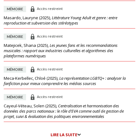
Accès restreint
MÉMOIRE
Masardo, Lauryne
(
2025
),
Littérature Young Adult et genre : entre
reproduction et subversion des stéréotypes
Accès restreint
MÉMOIRE
Matejicek, Shana
(
2025
),
Les jeunes fans et les recommandations
musicales : rapport aux industries culturelles et algorithmes des
plateformes numériques
Accès restreint
MÉMOIRE
Meca-Kerbellec, Chloé
(
2025
),
La représentation LGBTQ+ : analyser la
fanfiction pour mieux comprendre les médias sources
Accès restreint
MÉMOIRE
Cayeul-Véteau, Solen
(
2025
),
Centralisation et harmonisation des
données des parcs nationaux : le rôle d’EVA comme outil de gestion de
projet, suivi & évaluation des politiques environnementales
LIRE LA SUITE