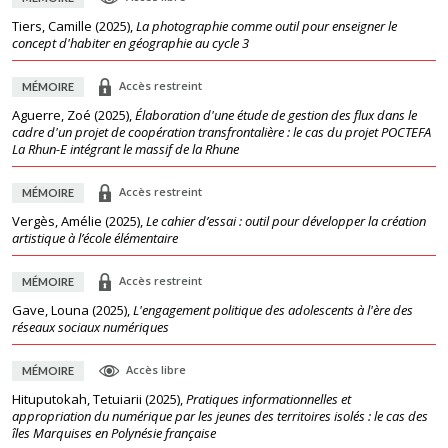
Tiers, Camille
(
2025
),
La photographie comme outil pour enseigner le
concept d'habiter en géographie au cycle 3
Accès restreint
MÉMOIRE
Aguerre, Zoé
(
2025
),
Élaboration d'une étude de gestion des flux dans le
cadre d'un projet de coopération transfrontalière : le cas du projet POCTEFA
La Rhun-E intégrant le massif de la Rhune
Accès restreint
MÉMOIRE
Vergès, Amélie
(
2025
),
Le cahier d’essai : outil pour développer la création
artistique à l’école élémentaire
Accès restreint
MÉMOIRE
Gave, Louna
(
2025
),
L'engagement politique des adolescents à l'ère des
réseaux sociaux numériques
Accès libre
MÉMOIRE
Hituputokah, Tetuiarii
(
2025
),
Pratiques informationnelles et
appropriation du numérique par les jeunes des territoires isolés : le cas des
îles Marquises en Polynésie française