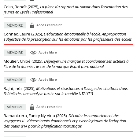
Colin, Benoît
(
2025
),
La place du rapport au savoir dans l’orientation des
jeunes en Lycée Professionnel
Accès restreint
MÉMOIRE
Connac, Laure
(
2025
),
L'éducation émotionnelle à l'école. Appropriation
subjective de la prescription sur les émotions par les professeurs des écoles
Accès libre
MÉMOIRE
Moutier, Chloé
(
2025
),
Déployer une marque et coordonner ses acteurs à
l'ère de la donnée : le cas de la marque Esprit parc national
Accès libre
MÉMOIRE
Rajhi, Inès
(
2025
),
Motivations et résistances à l’usage des chatbots dans
l’hôtellerie : une analyse basée sur le modèle UTAUT 3
Accès restreint
MÉMOIRE
Ramanitrera, Faniry Ny Aina
(
2025
),
Décoder le comportement des
voyageurs II : déterminants émotionnels et psychologiques de l’adoption
des outils d’IA pour la planification touristique