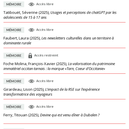
Accès libre
MÉMOIRE
Tatibouët, Séverine
(
2025
),
Usages et perceptions de chatGPT par les
adolescents de 15 à 17 ans
Accès libre
MÉMOIRE
Faubert, Laura
(
2025
),
Les newsletters culturelles dans un territoire à
dominante rurale
Accès restreint
MÉMOIRE
Foche Molina, François-Xavier
(
2025
),
La valorisation du patrimoine
immatériel occitan tarnais : la marque «Tarn, Coeur d’Occitanie»
Accès libre
MÉMOIRE
Girardeau, Lison
(
2025
),
L’impact de la RSE sur l’expérience
transformatrice des voyageurs
Accès libre
MÉMOIRE
Ferry, Titouan
(
2025
),
Devine qui est venu dîner à Dubalen ?