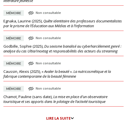
littérature jeunesse
Non consultable
MÉMOIRE
Egnaka, Laurine
(
2025
),
Quête identitaire des professeurs documentalistes
par le prisme de l’Éducation aux Médias et à l’Information
Non consultable
MÉMOIRE
Godbille, Sophie
(
2025
),
Du sexisme banalisé au cyberharcèlement genré :
analyse du cas Ultia/Inoxtag et responsabilités des acteurs du streaming
Non consultable
MÉMOIRE
Caussin, Alexis
(
2025
),
« Avaler la beauté ». La nutricosmétique et la
fabrique contemporaine de la beauté féminine
Non consultable
MÉMOIRE
Chamot, Pauline
(
sans date
),
La mise en place d’un observatoire
touristique et ses apports dans le pilotage de l’activité touristique
LIRE LA SUITE