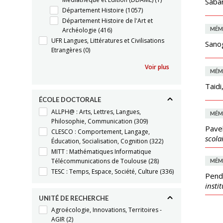
Sabar
Département Histoire
(1057)
Département Histoire de l'Art et
MÉM
Archéologie
(416)
UFR Langues, Littératures et Civilisations
Sano
Etrangères
(0)
Voir plus
MÉM
Taidi
ÉCOLE DOCTORALE
ALLPH@ : Arts, Lettres, Langues,
MÉM
Philosophie, Communication
(309)
Pavel
CLESCO : Comportement, Langage,
scola
Éducation, Socialisation, Cognition
(322)
MITT : Mathématiques Informatique
Télécommunications de Toulouse
(28)
MÉM
TESC : Temps, Espace, Société, Culture
(336)
Pend
insti
UNITÉ DE RECHERCHE
Agroécologie, Innovations, Territoires -
AGIR
(2)