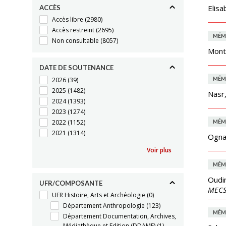
Elisa
ACCÈS
Accès libre
(2980)
Accès restreint
(2695)
MÉM
Non consultable
(8057)
Monti
DATE DE SOUTENANCE
MÉM
2026
(39)
2025
(1482)
Nasr
2024
(1393)
2023
(1274)
2022
(1152)
MÉM
2021
(1314)
Ogna
Voir plus
MÉM
Oudi
UFR/COMPOSANTE
MEC
UFR Histoire, Arts et Archéologie
(0)
Département Anthropologie
(123)
MÉM
Département Documentation, Archives,
Médiathèque et Edition (DDAME)
(1)