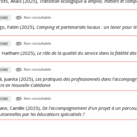
ots, Anaïs
(
2025
),
Transition écologique & emploi, métiers et comp
Non consultable
OIRE
go, Fatim
(
2025
),
Camping et partenariats locaux : un levier pour le
Non consultable
OIRE
, Haitham
(
2025
),
Le rôle de la qualité du service dans la fidélité des
Non consultable
OIRE
i, Juanita
(
2025
),
Les pratiques des professionnels dans l'accompag
ire en Nouvelle-Calédonie
Non consultable
OIRE
anx, Camille
(
2025
),
De l’accompagnement d’un projet à un parcours
tutionnelles par les éducateurs spécialisés ?