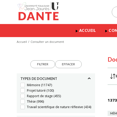
ACCUEIL
CON
Accueil
Consulter un document
Do
FILTRER
EFFACER
TYPES DE DOCUMENT
Mémoire
(11747)
Projet tutoré
(100)
Rapport de stage
(455)
1373
Thèse
(996)
Travail scientifique de nature réflexive
(434)
MÉM