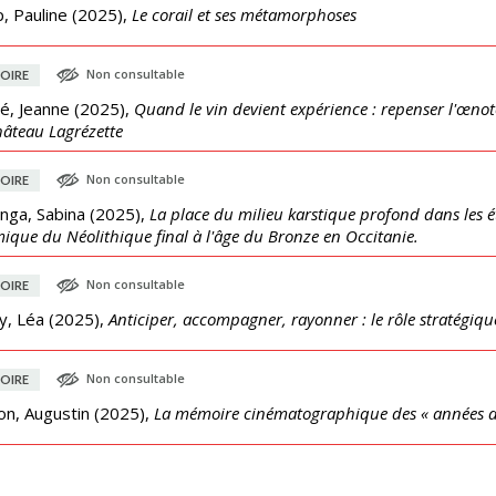
, Pauline
(
2025
),
Le corail et ses métamorphoses
Non consultable
OIRE
é, Jeanne
(
2025
),
Quand le vin devient expérience : repenser l'œnoto
âteau Lagrézette
Non consultable
OIRE
nga, Sabina
(
2025
),
La place du milieu karstique profond dans les é
ique du Néolithique final à l'âge du Bronze en Occitanie.
Non consultable
OIRE
y, Léa
(
2025
),
Anticiper, accompagner, rayonner : le rôle stratégique
Non consultable
OIRE
on, Augustin
(
2025
),
La mémoire cinématographique des « années d