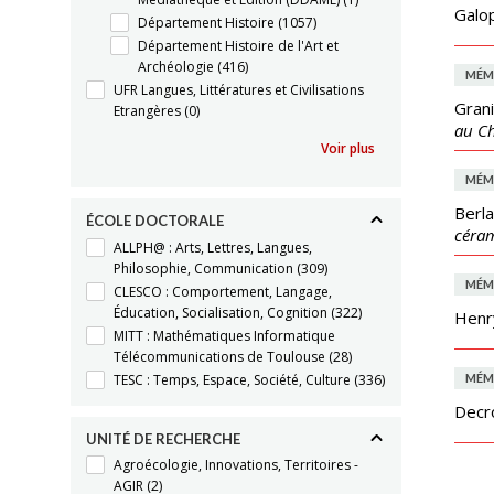
Galop
Département Histoire
(1057)
Département Histoire de l'Art et
Archéologie
(416)
MÉM
UFR Langues, Littératures et Civilisations
Grani
Etrangères
(0)
au Ch
Voir plus
MÉM
Berla
ÉCOLE DOCTORALE
céram
ALLPH@ : Arts, Lettres, Langues,
Philosophie, Communication
(309)
MÉM
CLESCO : Comportement, Langage,
Éducation, Socialisation, Cognition
(322)
Henr
MITT : Mathématiques Informatique
Télécommunications de Toulouse
(28)
TESC : Temps, Espace, Société, Culture
(336)
MÉM
Decr
UNITÉ DE RECHERCHE
Agroécologie, Innovations, Territoires -
AGIR
(2)