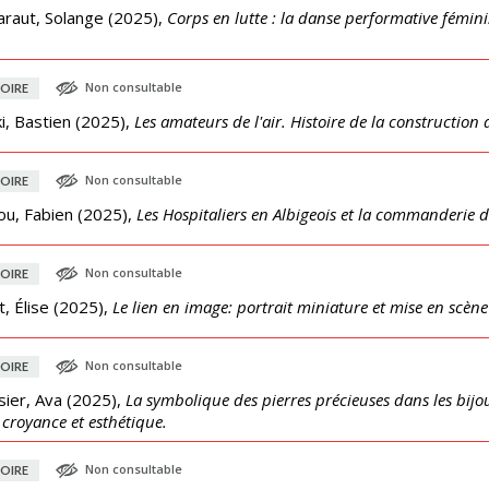
araut, Solange
(
2025
),
Corps en lutte : la danse performative fémini
Non consultable
OIRE
ki, Bastien
(
2025
),
Les amateurs de l'air. Histoire de la constructi
Non consultable
OIRE
ou, Fabien
(
2025
),
Les Hospitaliers en Albigeois et la commanderie de 
Non consultable
OIRE
, Élise
(
2025
),
Le lien en image: portrait miniature et mise en scène 
Non consultable
OIRE
ier, Ava
(
2025
),
La symbolique des pierres précieuses dans les bijoux
 croyance et esthétique.
Non consultable
OIRE