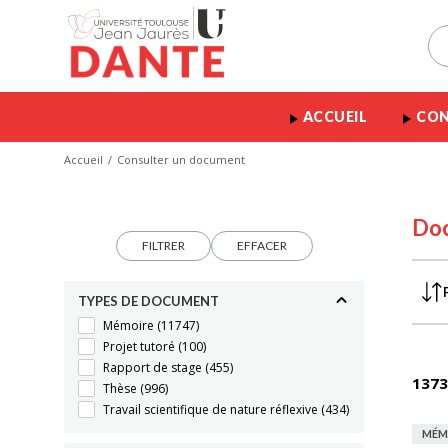
ACCUEIL
CON
Accueil
Consulter un document
Do
FILTRER
EFFACER
TYPES DE DOCUMENT
Mémoire
(11747)
Projet tutoré
(100)
Rapport de stage
(455)
1373
Thèse
(996)
Travail scientifique de nature réflexive
(434)
MÉM