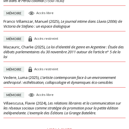
vin dans le Pérou colonial (1550-1630)
Accès libre
MÉMOIRE
Franco Villamizar, Manuel
(
2025
),
Le journal intime dans Lluvia (2006) de
Victoria de Stefano : un espace dialogique
Accès restreint
MÉMOIRE
Mazauric, Charlie
(
2025
),
La loi d’identité de genre en Argentine : Étude des
débats parlementaires du 30 novembre 2011 autour de l’article n° 5 de la
loi
Accès restreint
MÉMOIRE
Vedere, Luma
(
2025
),
L’artiste contemporain face à un environnement
anthropisé : esthétisation, collapsologie et dynamiques éco-sensibles
Accès libre
MÉMOIRE
Villaescusa, Flavie
(
2024
),
Les relations libraires et la communication sur
les réseaux sociaux comme stratégie de promotion pour la petite édition
indépendante. L’exemple des Éditions La Grange Batelière.