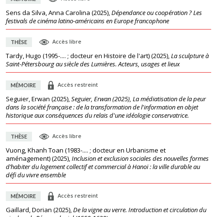
Sens da Silva, Anna Carolina
(
2025
),
Dépendance ou coopération ? Les
festivals de cinéma latino-américains en Europe francophone
Accès libre
THÈSE
Tardy, Hugo (1995-.... ; docteur en Histoire de l'art)
(
2025
),
La sculpture à
Saint-Pétersbourg au siècle des Lumières. Acteurs, usages et lieux
Accès restreint
MÉMOIRE
Seguier, Erwan
(
2025
),
Seguier, Erwan (2025), La médiatisation de la peur
dans la société française : de la transformation de l'information en objet
historique aux conséquences du relais d'une idéologie conservatrice.
Accès libre
THÈSE
Vuong, Khanh Toan (1983-.... ; docteur en Urbanisme et
aménagement)
(
2025
),
Inclusion et exclusion sociales des nouvelles formes
d’habiter du logement collectif et commercial à Hanoï : la ville durable au
défi du vivre ensemble
Accès restreint
MÉMOIRE
Gaillard, Dorian
(
2025
),
De la vigne au verre. Introduction et circulation du