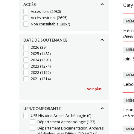
Gary 
ACCÈS
Accès libre
(2980)
Accès restreint
(2695)
MÉM
Non consultable
(8057)
Herno
déve
DATE DE SOUTENANCE
2026
(39)
MÉM
2025
(1482)
Join,
2024
(1393)
2023
(1274)
2022
(1152)
MÉM
2021
(1314)
Lebon
Voir plus
MÉM
UFR/COMPOSANTE
Leon,
actue
UFR Histoire, Arts et Archéologie
(0)
Département Anthropologie
(123)
Département Documentation, Archives,
MÉM
Médiathèque et Edition (DDAME)
(1)