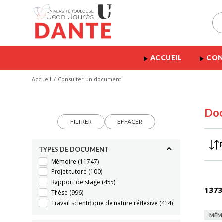
ACCUEIL
CON
Accueil
Consulter un document
Do
FILTRER
EFFACER
TYPES DE DOCUMENT
Mémoire
(11747)
Projet tutoré
(100)
Rapport de stage
(455)
1373
Thèse
(996)
Travail scientifique de nature réflexive
(434)
MÉM