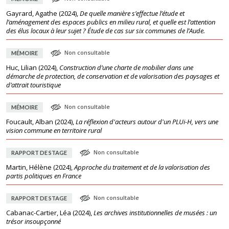
Gayrard, Agathe
(
2024
),
De quelle manière s’effectue l’étude et
l’aménagement des espaces publics en milieu rural, et quelle est l’attention
des élus locaux à leur sujet ? Étude de cas sur six communes de l’Aude.
Non consultable
MÉMOIRE
Huc, Lilian
(
2024
),
Construction d’une charte de mobilier dans une
démarche de protection, de conservation et de valorisation des paysages et
d’attrait touristique
Non consultable
MÉMOIRE
Foucault, Alban
(
2024
),
La réflexion d'acteurs autour d'un PLUi-H, vers une
vision commune en territoire rural
Non consultable
RAPPORT DE STAGE
Martin, Hélène
(
2024
),
Approche du traitement et de la valorisation des
partis politiques en France
Non consultable
RAPPORT DE STAGE
Cabanac-Cartier, Léa
(
2024
),
Les archives institutionnelles de musées : un
trésor insoupçonné