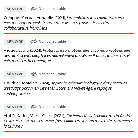
Non consultable
MÉMOIRE
Compper-Serpat, Annaëlle
(
2024
),
Les mobilités des collaborateurs :
enjeux et opportunités à saisir pour les entreprises - le cas des
collaborateurs franciliens
Non consultable
MÉMOIRE
Friquet, Laura
(
2024
),
Pratiques informationnelles et communicationnelles
des adolescents allophones nouvellement arrivés en France : démarches et
enjeux à l'ère du numérique
Non consultable
MÉMOIRE
Gauthier, Maialen
(
2024
),
Approche ethnoarchéologique des pratiques
d’estivage porcin, en Cize et en Soule (Du Moyen Âge, à l’époque
contemporaine)
Non consultable
MÉMOIRE
Abd-El-Kader, Marie-Claire
(
2024
),
Cocineras de la Province de Limón du
Costa Rica : En quoi les savoir-faire culinaires sont un moyen de transmettre
la Culture ?