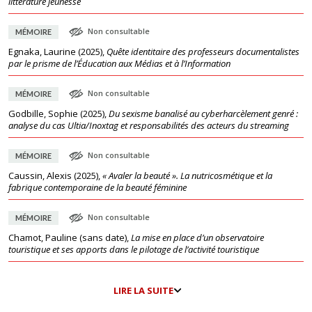
littérature jeunesse
Non consultable
MÉMOIRE
Egnaka, Laurine
(
2025
),
Quête identitaire des professeurs documentalistes
par le prisme de l’Éducation aux Médias et à l’Information
Non consultable
MÉMOIRE
Godbille, Sophie
(
2025
),
Du sexisme banalisé au cyberharcèlement genré :
analyse du cas Ultia/Inoxtag et responsabilités des acteurs du streaming
Non consultable
MÉMOIRE
Caussin, Alexis
(
2025
),
« Avaler la beauté ». La nutricosmétique et la
fabrique contemporaine de la beauté féminine
Non consultable
MÉMOIRE
Chamot, Pauline
(
sans date
),
La mise en place d’un observatoire
touristique et ses apports dans le pilotage de l’activité touristique
LIRE LA SUITE