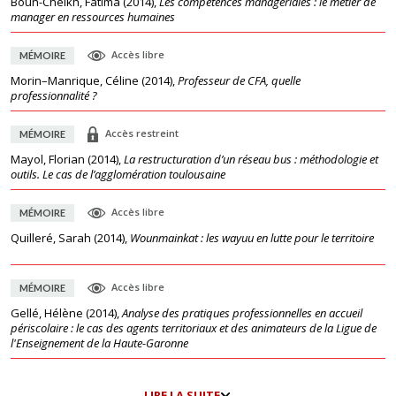
Boun-Cheikh, Fatima
(
2014
),
Les compétences managériales : le métier de
manager en ressources humaines
Accès libre
MÉMOIRE
Morin–Manrique, Céline
(
2014
),
Professeur de CFA, quelle
professionnalité ?
Accès restreint
MÉMOIRE
Mayol, Florian
(
2014
),
La restructuration d’un réseau bus : méthodologie et
outils. Le cas de l’agglomération toulousaine
Accès libre
MÉMOIRE
Quilleré, Sarah
(
2014
),
Wounmainkat : les wayuu en lutte pour le territoire
Accès libre
MÉMOIRE
Gellé, Hélène
(
2014
),
Analyse des pratiques professionnelles en accueil
périscolaire : le cas des agents territoriaux et des animateurs de la Ligue de
l'Enseignement de la Haute-Garonne
LIRE LA SUITE