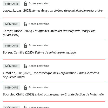
Accès restreint
MÉMOIRE
Lopez, Lucas
(
2025
),
James Gray : un cinéma de la généalogie exploratoire
Accès restreint
MÉMOIRE
Kempf, Diane
(
2025
),
Les affinités littéraires du sculpteur Henry Cros
(1840-1907)
Accès restreint
MÉMOIRE
Bolzer, Camille
(
2025
),
Estime de soi et apprentissage
Accès restreint
MÉMOIRE
Cimolino, Elie
(
2025
),
Une esthétique de l’« exploitation » dans le cinéma
populaire italien
Accès restreint
MÉMOIRE
Bourdet, Chifiü
(
2025
),
L'éveil aux langues en Grande Section de Maternelle
Accès restreint
MÉMOIRE