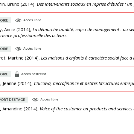
hin, Bruno
(
2014
),
Des intervenants sociaux en reprise d'études : un
Accès libre
OIRE
y, Annie
(
2014
),
La démarche qualité, enjeu de management : au serv
érience professionnelle des acteurs
Accès libre
OIRE
et, Martine
(
2014
),
Les maisons d'enfants à caractère social face à 
Accès restreint
OIRE
, Jeanne
(
2014
),
Chicowa, microfinance et petites Structures entrepr
Accès libre
PORT DE STAGE
é, Amandine
(
2014
),
Voice of the customer on products and services 