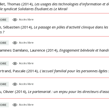
llet, Thomas
(
2014
),
Les usages des technologies d'information et 
le syndicat Solidaires Étudiant.es Le Mirail
Accès libre
OIRE
e, Sébastien
(
2014
),
Le passage en pôles d'activité clinique dans les
s ?
Accès libre
OIRE
amines Damilano, Laurence
(
2014
),
Engagement bénévole et handica
Accès libre
OIRE
rtrand, Pascale
(
2014
),
L'accueil familial pour les personnes âgées :
Accès libre
OIRE
u, Olivier
(
2014
),
Le partenariat : un enjeu pour les directeurs d'ass
Accès libre
OIRE