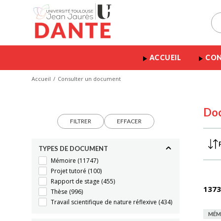
ACCUEIL
CON
Accueil
Consulter un document
Do
FILTRER
EFFACER
TYPES DE DOCUMENT
Mémoire
(11747)
Projet tutoré
(100)
Rapport de stage
(455)
1373
Thèse
(996)
Travail scientifique de nature réflexive
(434)
MÉM