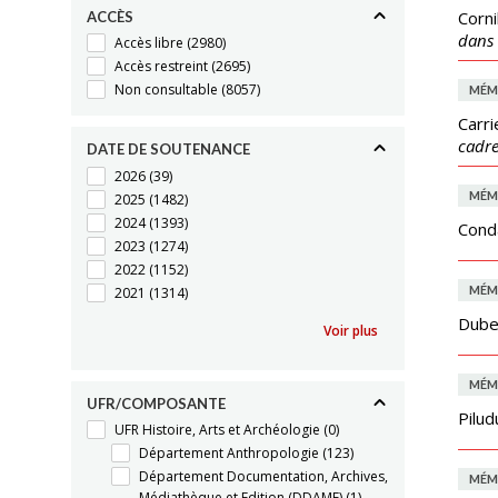
Corni
ACCÈS
dans 
Accès libre
(2980)
Accès restreint
(2695)
Non consultable
(8057)
MÉM
Carri
cadre
DATE DE SOUTENANCE
2026
(39)
MÉM
2025
(1482)
2024
(1393)
Cond
2023
(1274)
2022
(1152)
MÉM
2021
(1314)
Dube
Voir plus
MÉM
UFR/COMPOSANTE
Pilud
UFR Histoire, Arts et Archéologie
(0)
Département Anthropologie
(123)
Département Documentation, Archives,
MÉM
Médiathèque et Edition (DDAME)
(1)