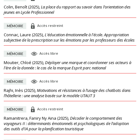
Colin, Benoît
(
2025
),
La place du rapport au savoir dans l’orientation des
jeunes en Lycée Professionnel
Accès restreint
MÉMOIRE
Connac, Laure
(
2025
),
L'éducation émotionnelle à l'école. Appropriation
subjective de la prescription sur les émotions par les professeurs des écoles
Accès libre
MÉMOIRE
Moutier, Chloé
(
2025
),
Déployer une marque et coordonner ses acteurs à
l'ère de la donnée : le cas de la marque Esprit parc national
Accès libre
MÉMOIRE
Rajhi, Inès
(
2025
),
Motivations et résistances à l’usage des chatbots dans
l’hôtellerie : une analyse basée sur le modèle UTAUT 3
Accès restreint
MÉMOIRE
Ramanitrera, Faniry Ny Aina
(
2025
),
Décoder le comportement des
voyageurs II : déterminants émotionnels et psychologiques de l’adoption
des outils d’IA pour la planification touristique