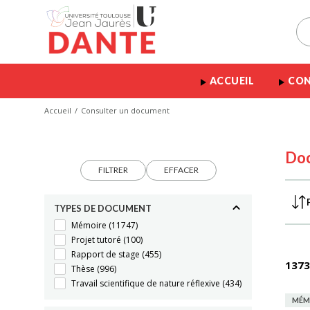
ACCUEIL
CON
Accueil
Consulter un document
Do
FILTRER
EFFACER
TYPES DE DOCUMENT
Mémoire
(11747)
Projet tutoré
(100)
Rapport de stage
(455)
1373
Thèse
(996)
Travail scientifique de nature réflexive
(434)
MÉM