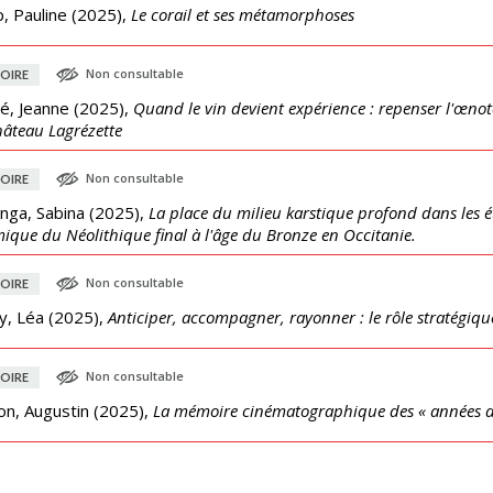
, Pauline
(
2025
),
Le corail et ses métamorphoses
Non consultable
OIRE
é, Jeanne
(
2025
),
Quand le vin devient expérience : repenser l'œnoto
âteau Lagrézette
Non consultable
OIRE
nga, Sabina
(
2025
),
La place du milieu karstique profond dans les é
ique du Néolithique final à l'âge du Bronze en Occitanie.
Non consultable
OIRE
y, Léa
(
2025
),
Anticiper, accompagner, rayonner : le rôle stratégique
Non consultable
OIRE
on, Augustin
(
2025
),
La mémoire cinématographique des « années d