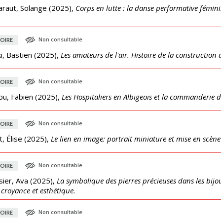
araut, Solange
(
2025
),
Corps en lutte : la danse performative fémini
Non consultable
OIRE
ki, Bastien
(
2025
),
Les amateurs de l'air. Histoire de la constructi
Non consultable
OIRE
ou, Fabien
(
2025
),
Les Hospitaliers en Albigeois et la commanderie de 
Non consultable
OIRE
, Élise
(
2025
),
Le lien en image: portrait miniature et mise en scène 
Non consultable
OIRE
ier, Ava
(
2025
),
La symbolique des pierres précieuses dans les bijoux
 croyance et esthétique.
Non consultable
OIRE