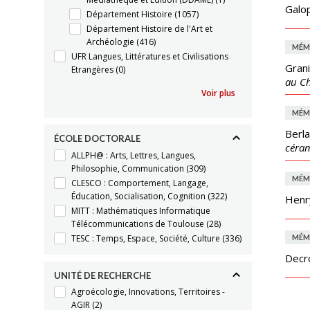
Galop
Département Histoire
(1057)
Département Histoire de l'Art et
Archéologie
(416)
MÉM
UFR Langues, Littératures et Civilisations
Grani
Etrangères
(0)
au Ch
Voir plus
MÉM
Berla
ÉCOLE DOCTORALE
céram
ALLPH@ : Arts, Lettres, Langues,
Philosophie, Communication
(309)
MÉM
CLESCO : Comportement, Langage,
Éducation, Socialisation, Cognition
(322)
Henr
MITT : Mathématiques Informatique
Télécommunications de Toulouse
(28)
TESC : Temps, Espace, Société, Culture
(336)
MÉM
Decr
UNITÉ DE RECHERCHE
Agroécologie, Innovations, Territoires -
AGIR
(2)