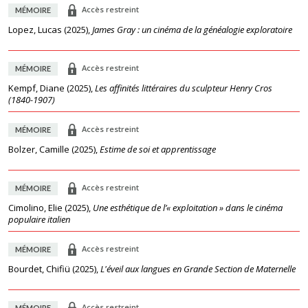
Accès restreint
MÉMOIRE
Lopez, Lucas
(
2025
),
James Gray : un cinéma de la généalogie exploratoire
Accès restreint
MÉMOIRE
Kempf, Diane
(
2025
),
Les affinités littéraires du sculpteur Henry Cros
(1840-1907)
Accès restreint
MÉMOIRE
Bolzer, Camille
(
2025
),
Estime de soi et apprentissage
Accès restreint
MÉMOIRE
Cimolino, Elie
(
2025
),
Une esthétique de l’« exploitation » dans le cinéma
populaire italien
Accès restreint
MÉMOIRE
Bourdet, Chifiü
(
2025
),
L'éveil aux langues en Grande Section de Maternelle
Accès restreint
MÉMOIRE