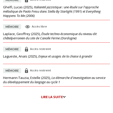
Ghelfi, Lucas
(
2025
),
Italianité jazzistique : une étude sur l'approche
mélodique de Paolo Fresu dans Stella By Starlight (1991) et Everything
Happens To Me (2006)
Accès libre
MÉMOIRE
Laplace, Geoffrey
(
2025
),
Étude techno-économique du niveau dit
châtelperronien du site de Canolle Ferme (Dordogne)
Accès restreint
MÉMOIRE
Lagueste, Anaïs
(
2025
),
Enjeux et usages de la chaise à grandir
Accès restreint
MÉMOIRE
Hermann-Tauzia, Estelle
(
2025
),
La démarche d'investigation au service
du développement du langage au cycle 1
LIRE LA SUITE