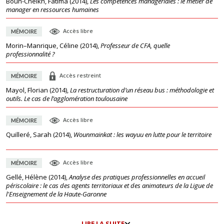
Boun-Cheikh, Fatima
(
2014
),
Les compétences managériales : le métier de
manager en ressources humaines
Accès libre
MÉMOIRE
Morin–Manrique, Céline
(
2014
),
Professeur de CFA, quelle
professionnalité ?
Accès restreint
MÉMOIRE
Mayol, Florian
(
2014
),
La restructuration d’un réseau bus : méthodologie et
outils. Le cas de l’agglomération toulousaine
Accès libre
MÉMOIRE
Quilleré, Sarah
(
2014
),
Wounmainkat : les wayuu en lutte pour le territoire
Accès libre
MÉMOIRE
Gellé, Hélène
(
2014
),
Analyse des pratiques professionnelles en accueil
périscolaire : le cas des agents territoriaux et des animateurs de la Ligue de
l'Enseignement de la Haute-Garonne
LIRE LA SUITE