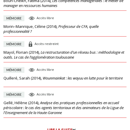
Boun-Cheikh, Fatima
(
2014
),
Les compétences managériales : le métier de
manager en ressources humaines
Accès libre
MÉMOIRE
Morin–Manrique, Céline
(
2014
),
Professeur de CFA, quelle
professionnalité ?
Accès restreint
MÉMOIRE
Mayol, Florian
(
2014
),
La restructuration d’un réseau bus : méthodologie et
outils. Le cas de l’agglomération toulousaine
Accès libre
MÉMOIRE
Quilleré, Sarah
(
2014
),
Wounmainkat : les wayuu en lutte pour le territoire
Accès libre
MÉMOIRE
Gellé, Hélène
(
2014
),
Analyse des pratiques professionnelles en accueil
périscolaire : le cas des agents territoriaux et des animateurs de la Ligue de
l'Enseignement de la Haute-Garonne
LIRE LA SUITE