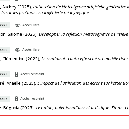
, Audrey
(
2025
),
L’utilisation de l’intelligence artificielle générativ
ts sur les pratiques en ingénierie pédagogique
Accès libre
OIRE
ion, Salomé
(
2025
),
Développer la réflexion métacognitive de l’élève 
Accès libre
OIRE
, Clémentine
(
2025
),
Le sentiment d’auto-efficacité du modèle dan
Accès restreint
OIRE
é, Anaëlle
(
2025
),
L'impact de l'utilisation des écrans sur l'attenti
Accès restreint
OIRE
é, Bégonia
(
2025
),
Le quipu, objet identitaire et artistique. Étude