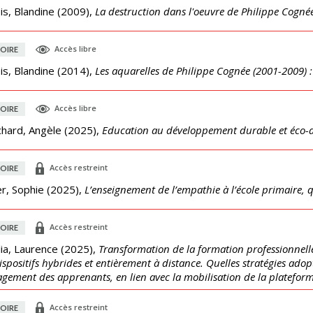
s, Blandine
(
2009
),
La destruction dans l'oeuvre de Philippe Cogné
Accès libre
OIRE
s, Blandine
(
2014
),
Les aquarelles de Philippe Cognée (2001-2009) : d
Accès libre
OIRE
chard, Angèle
(
2025
),
Education au développement durable et éco-a
Accès restreint
OIRE
r, Sophie
(
2025
),
L’enseignement de l’empathie à l’école primaire, q
Accès restreint
OIRE
ia, Laurence
(
2025
),
Transformation de la formation professionnell
ispositifs hybrides et entièrement à distance. Quelles stratégies adop
agement des apprenants, en lien avec la mobilisation de la platefor
Accès restreint
OIRE