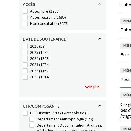
Duboi
ACCÈS
Accès libre
(2980)
Accès restreint
(2695)
MÉM
Non consultable
(8057)
Duboi
DATE DE SOUTENANCE
MÉM
2026
(39)
2025
(1482)
Four
2024
(1393)
2023
(1274)
2022
(1152)
MÉM
2021
(1314)
Rosie
Voir plus
MÉM
Gragl
UFR/COMPOSANTE
des d
UFR Histoire, Arts et Archéologie
(0)
l’eng
Département Anthropologie
(123)
Département Documentation, Archives,
MÉM
Médiathèque et Edition (DDAME)
(1)