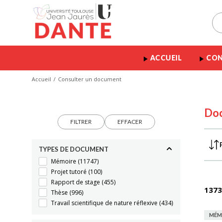
ACCUEIL
CON
Accueil
Consulter un document
Do
FILTRER
EFFACER
TYPES DE DOCUMENT
Mémoire
(11747)
Projet tutoré
(100)
Rapport de stage
(455)
1373
Thèse
(996)
Travail scientifique de nature réflexive
(434)
MÉM