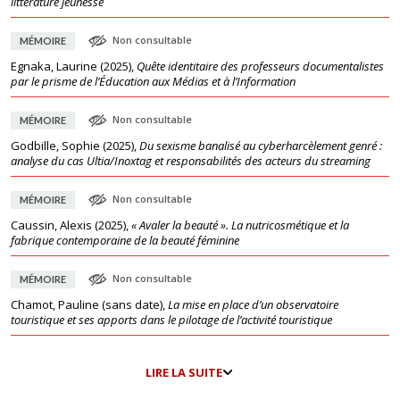
littérature jeunesse
Non consultable
MÉMOIRE
Egnaka, Laurine
(
2025
),
Quête identitaire des professeurs documentalistes
par le prisme de l’Éducation aux Médias et à l’Information
Non consultable
MÉMOIRE
Godbille, Sophie
(
2025
),
Du sexisme banalisé au cyberharcèlement genré :
analyse du cas Ultia/Inoxtag et responsabilités des acteurs du streaming
Non consultable
MÉMOIRE
Caussin, Alexis
(
2025
),
« Avaler la beauté ». La nutricosmétique et la
fabrique contemporaine de la beauté féminine
Non consultable
MÉMOIRE
Chamot, Pauline
(
sans date
),
La mise en place d’un observatoire
touristique et ses apports dans le pilotage de l’activité touristique
LIRE LA SUITE