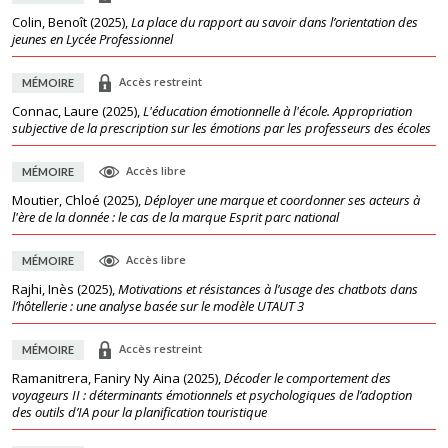
Colin, Benoît
(
2025
),
La place du rapport au savoir dans l’orientation des
jeunes en Lycée Professionnel
Accès restreint
MÉMOIRE
Connac, Laure
(
2025
),
L'éducation émotionnelle à l'école. Appropriation
subjective de la prescription sur les émotions par les professeurs des écoles
Accès libre
MÉMOIRE
Moutier, Chloé
(
2025
),
Déployer une marque et coordonner ses acteurs à
l'ère de la donnée : le cas de la marque Esprit parc national
Accès libre
MÉMOIRE
Rajhi, Inès
(
2025
),
Motivations et résistances à l’usage des chatbots dans
l’hôtellerie : une analyse basée sur le modèle UTAUT 3
Accès restreint
MÉMOIRE
Ramanitrera, Faniry Ny Aina
(
2025
),
Décoder le comportement des
voyageurs II : déterminants émotionnels et psychologiques de l’adoption
des outils d’IA pour la planification touristique