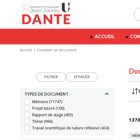
ACCUEIL
CON
Accueil
Consulter un document
Do
FILTRER
EFFACER
TYPES DE DOCUMENT
Mémoire
(11747)
Projet tutoré
(100)
Rapport de stage
(455)
1373
Thèse
(996)
Travail scientifique de nature réflexive
(434)
MÉM