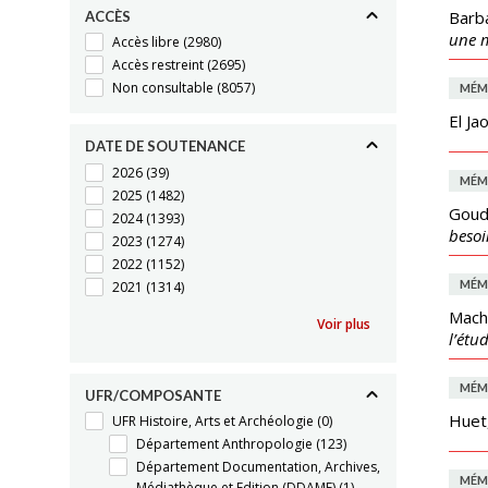
Barba
ACCÈS
une m
Accès libre
(2980)
Accès restreint
(2695)
Non consultable
(8057)
MÉM
El Jao
DATE DE SOUTENANCE
2026
(39)
MÉM
2025
(1482)
Goud
2024
(1393)
beso
2023
(1274)
2022
(1152)
MÉM
2021
(1314)
Mach
Voir plus
l’étu
MÉM
UFR/COMPOSANTE
Huet
UFR Histoire, Arts et Archéologie
(0)
Département Anthropologie
(123)
Département Documentation, Archives,
MÉM
Médiathèque et Edition (DDAME)
(1)