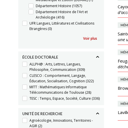
Département Histoire
(1057)
Cayo
Département Histoire de l'Art et
d’ac
Archéologie
(416)
UFR Langues, Littératures et Civilisations
MÉM
Etrangères
(0)
Saint
Voir plus
une u
MÉM
ÉCOLE DOCTORALE
Feug
ALLPH@ : Arts, Lettres, Langues,
déche
Philosophie, Communication
(309)
CLESCO : Comportement, Langage,
MÉM
Éducation, Socialisation, Cognition
(322)
MITT : Mathématiques Informatique
Brown
Télécommunications de Toulouse
(28)
TESC : Temps, Espace, Société, Culture
(336)
MÉM
Lavil
UNITÉ DE RECHERCHE
Agroécologie, Innovations, Territoires -
AGIR
(2)