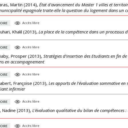
ras, Martin
(
2014
),
État d'avancement du Master 1 villes et territ
unicipalité espagnole traite-elle la question du logement dans un c
Accès libre
OIRE
uhari, Khalil
(
2013
),
La place de la compétence dans un processus d
Accès libre
OIRE
iaby, Prosper
(
2013
),
Stratégies d’insertion des Etudiants en fin de
ins en accompagnement
Accès libre
OIRE
abert, Françoise
(
2013
),
Les apports de l’évaluation sommative en s
diant infirmier
Accès libre
OIRE
, Nadine
(
2013
),
L’évaluation qualitative du bilan de compétences :
Accès libre
OIRE