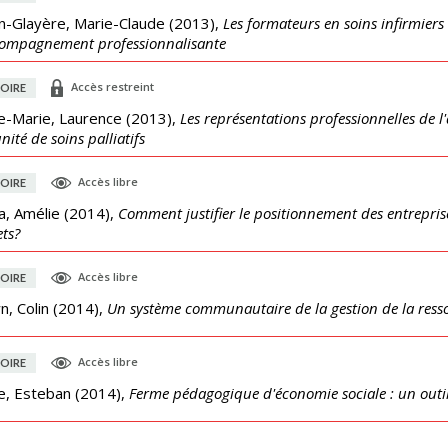
n-Glayère, Marie-Claude
(
2013
),
Les formateurs en soins infirmiers
compagnement professionnalisante
Accès restreint
OIRE
e-Marie, Laurence
(
2013
),
Les représentations professionnelles de 
nité de soins palliatifs
Accès libre
OIRE
a, Amélie
(
2014
),
Comment justifier le positionnement des entreprises 
ts?
Accès libre
OIRE
, Colin
(
2014
),
Un système communautaire de la gestion de la resso
Accès libre
OIRE
le, Esteban
(
2014
),
Ferme pédagogique d'économie sociale : un outil