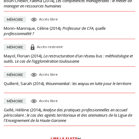
Boun-Cheikh, Fatima
(
2014
),
Les compétences managériales : le métier de
manager en ressources humaines
Accès libre
MÉMOIRE
Morin–Manrique, Céline
(
2014
),
Professeur de CFA, quelle
professionnalité ?
Accès restreint
MÉMOIRE
Mayol, Florian
(
2014
),
La restructuration d’un réseau bus : méthodologie et
outils. Le cas de l’agglomération toulousaine
Accès libre
MÉMOIRE
Quilleré, Sarah
(
2014
),
Wounmainkat : les wayuu en lutte pour le territoire
Accès libre
MÉMOIRE
Gellé, Hélène
(
2014
),
Analyse des pratiques professionnelles en accueil
périscolaire : le cas des agents territoriaux et des animateurs de la Ligue de
l'Enseignement de la Haute-Garonne
LIRE LA SUITE