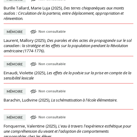
Burille Tallard, Marie Luja
(
2025
),
Des terres chiapanèques aux monts
audois : Circulation de la parteria, entre déplacement, appropriation et
réinvention.
Non consultable
MÉMOIRE
Laurent, Mallory
(
2025
),
Des paroles et des actes de propagande sur le sol
canadien : la stratégie et les effets sur la population pendant la Révolution
américaine (1774-1776).
Non consultable
MÉMOIRE
Einaudi, Violette
(
2025
),
Les effets de la poésie sur la prise en compte de la
sensibilité lexicale
Non consultable
MÉMOIRE
Barachin, Ludivine
(
2025
),
La schématisation à l'école élémentaire.
Non consultable
MÉMOIRE
Fonquernie, Valentine
(
2025
),
L'eau à travers l'expérience esthétique pour
une compréhension du vivant et l'adoption de comportements
responsables chez les élèves