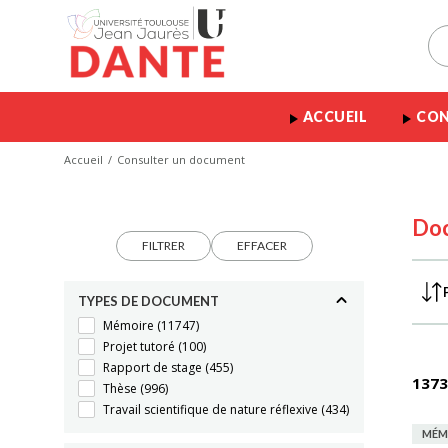
ACCUEIL
CON
Accueil
Consulter un document
Do
FILTRER
EFFACER
TYPES DE DOCUMENT
Mémoire
(11747)
Projet tutoré
(100)
Rapport de stage
(455)
1373
Thèse
(996)
Travail scientifique de nature réflexive
(434)
MÉM