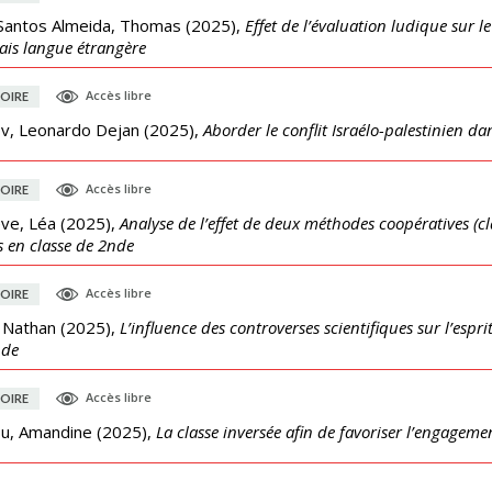
Santos Almeida, Thomas
(
2025
),
Effet de l’évaluation ludique sur 
ais langue étrangère
Accès libre
OIRE
v, Leonardo Dejan
(
2025
),
Aborder le conflit Israélo-palestinien d
Accès libre
OIRE
ve, Léa
(
2025
),
Analyse de l’effet de deux méthodes coopératives (cl
s en classe de 2nde
Accès libre
OIRE
, Nathan
(
2025
),
L’influence des controverses scientifiques sur l’espr
nde
Accès libre
OIRE
ou, Amandine
(
2025
),
La classe inversée afin de favoriser l’engageme