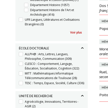
Département Histoire
(1057)
Dos 
Département Histoire de l'Art et
franç
Archéologie
(416)
UFR Langues, Littératures et Civilisations
MÉM
Etrangères
(0)
Popo
Voir plus
MÉM
ÉCOLE DOCTORALE
More
orale
ALLPH@ : Arts, Lettres, Langues,
Philosophie, Communication
(309)
CLESCO : Comportement, Langage,
MÉM
Éducation, Socialisation, Cognition
(322)
Ruel
MITT : Mathématiques Informatique
seco
Télécommunications de Toulouse
(28)
TESC : Temps, Espace, Société, Culture
(336)
MÉM
Poit
UNITÉ DE RECHERCHE
Agroécologie, Innovations, Territoires -
AGIR
(2)