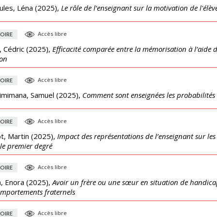
ules, Léna
(
2025
),
Le rôle de l’enseignant sur la motivation de l'élèv
Accès libre
OIRE
 Cédric
(
2025
),
Efficacité comparée entre la mémorisation à l’aide
ion
Accès libre
OIRE
imimana, Samuel
(
2025
),
Comment sont enseignées les probabilités 
Accès libre
OIRE
ot, Martin
(
2025
),
Impact des représentations de l’enseignant sur les 
le premier degré
Accès libre
OIRE
, Enora
(
2025
),
Avoir un frère ou une sœur en situation de handicap 
omportements fraternels
Accès libre
OIRE