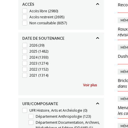
Reco
ACCÈS
Accès libre
(2980)
Accès restreint
(2695)
MÉM
Non consultable
(8057)
Roux,
révis
DATE DE SOUTENANCE
2026
(39)
MÉM
2025
(1482)
Dush
2024
(1393)
2023
(1274)
2022
(1152)
MÉM
2021
(1314)
Bricl
Voir plus
dans 
MÉM
UFR/COMPOSANTE
Mena
UFR Histoire, Arts et Archéologie
(0)
les c
Département Anthropologie
(123)
Département Documentation, Archives,
MÉM
Médiathèque et Edition (DDAME)
(1)