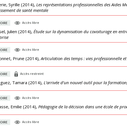
rie, Syrille
(
2014
),
Les représentations professionnelles des Aides M
issement de santé mentale
Accès libre
OIRE
el, Julien
(
2014
),
Étude sur la dynamisation du covoiturage en entr
prise
Accès libre
OIRE
onnet, Prune
(
2014
),
Articulation des temps : vies professionnelle e
Accès restreint
OIRE
iguez, Tamara
(
2014
),
L’arrivée d’un nouvel outil pour la formation
Accès libre
OIRE
sse, Emilie
(
2014
),
Pédagogie de la décision dans une école de pro
Accès libre
OIRE