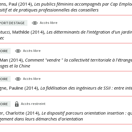
ens, Paul
(
2014
),
Les publics féminins accompagnés par Cap Emploi 
sitif et de pratiques professionnelles des conseillers
Accès libre
PORT DE STAGE
tucci, Mathilde
(
2014
),
Les déterminants de l’intégration d’un jar
ec
Accès libre
OIRE
 Man
(
2014
),
Comment "vendre " la collectivité territoriale à l'étran
osges et la Chine
Accès libre
OIRE
ne, Pauline
(
2014
),
La fidélisation des ingénieurs de SSII : entre in
Accès restreint
OIRE
r, Charlotte
(
2014
),
Le dispositif parcours orientation insertion : q
ement dans leurs démarches d'orientation