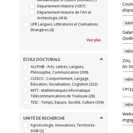
Cout
Département Histoire
(1057)
dispo
Département Histoire de l'Art et
Archéologie
(416)
RAP
UFR Langues, Littératures et Civilisations
Etrangères
(0)
Galan
Québ
Voir plus
MÉM
ÉCOLE DOCTORALE
Zou,
les V
ALLPH@ : Arts, Lettres, Langues,
Philosophie, Communication
(309)
CLESCO : Comportement, Langage,
MÉM
Éducation, Socialisation, Cognition
(322)
Lecyg
MITT : Mathématiques Informatique
Télécommunications de Toulouse
(28)
TESC : Temps, Espace, Société, Culture
(336)
MÉM
Webe
UNITÉ DE RECHERCHE
engag
Agroécologie, Innovations, Territoires -
AGIR
(2)