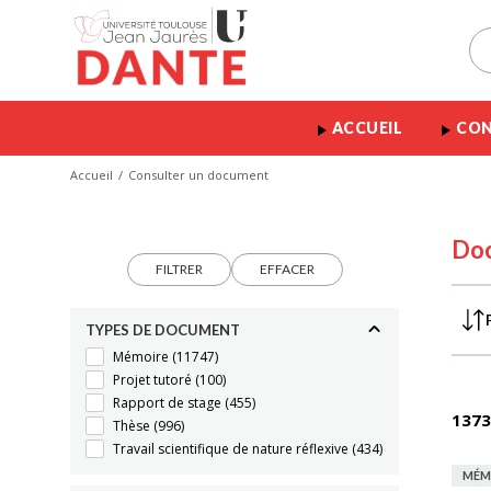
ACCUEIL
CON
Accueil
Consulter un document
Do
FILTRER
EFFACER
TYPES DE DOCUMENT
Mémoire
(11747)
Projet tutoré
(100)
Rapport de stage
(455)
1373
Thèse
(996)
Travail scientifique de nature réflexive
(434)
MÉM