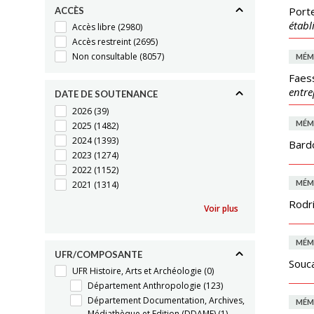
Porte
ACCÈS
établ
Accès libre
(2980)
Accès restreint
(2695)
Non consultable
(8057)
MÉM
Faess
entre
DATE DE SOUTENANCE
2026
(39)
MÉM
2025
(1482)
2024
(1393)
Bard
2023
(1274)
2022
(1152)
MÉM
2021
(1314)
Rodr
Voir plus
MÉM
UFR/COMPOSANTE
Souca
UFR Histoire, Arts et Archéologie
(0)
Département Anthropologie
(123)
Département Documentation, Archives,
MÉM
Médiathèque et Edition (DDAME)
(1)