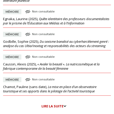
littérature jeunesse
Non consultable
MÉMOIRE
Egnaka, Laurine
(
2025
),
Quête identitaire des professeurs documentalistes
par le prisme de l’Éducation aux Médias et à l’Information
Non consultable
MÉMOIRE
Godbille, Sophie
(
2025
),
Du sexisme banalisé au cyberharcèlement genré :
analyse du cas Ultia/Inoxtag et responsabilités des acteurs du streaming
Non consultable
MÉMOIRE
Caussin, Alexis
(
2025
),
« Avaler la beauté ». La nutricosmétique et la
fabrique contemporaine de la beauté féminine
Non consultable
MÉMOIRE
Chamot, Pauline
(
sans date
),
La mise en place d’un observatoire
touristique et ses apports dans le pilotage de l’activité touristique
LIRE LA SUITE