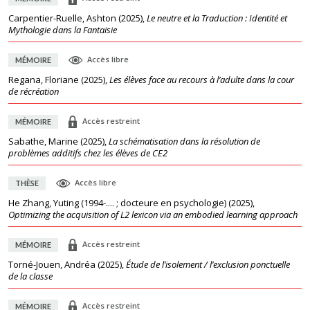
Carpentier-Ruelle, Ashton
(
2025
),
Le neutre et la Traduction : Identité et
Mythologie dans la Fantaisie
Accès libre
MÉMOIRE
Regana, Floriane
(
2025
),
Les élèves face au recours à l’adulte dans la cour
de récréation
Accès restreint
MÉMOIRE
Sabathe, Marine
(
2025
),
La schématisation dans la résolution de
problèmes additifs chez les élèves de CE2
Accès libre
THÈSE
He Zhang, Yuting (1994-.... ; docteure en psychologie)
(
2025
),
Optimizing the acquisition of L2 lexicon via an embodied learning approach
Accès restreint
MÉMOIRE
Torné-Jouen, Andréa
(
2025
),
Étude de l’isolement / l’exclusion ponctuelle
de la classe
Accès restreint
MÉMOIRE