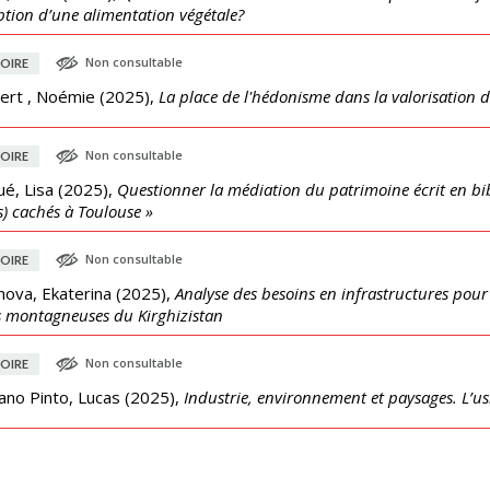
ption d’une alimentation végétale?
Non consultable
OIRE
ert , Noémie
(
2025
),
La place de l'hédonisme dans la valorisation d
Non consultable
OIRE
é, Lisa
(
2025
),
Questionner la médiation du patrimoine écrit en bib
s) cachés à Toulouse »
Non consultable
OIRE
nova, Ekaterina
(
2025
),
Analyse des besoins en infrastructures pou
 montagneuses du Kirghizistan
Non consultable
OIRE
ano Pinto, Lucas
(
2025
),
Industrie, environnement et paysages. L’us