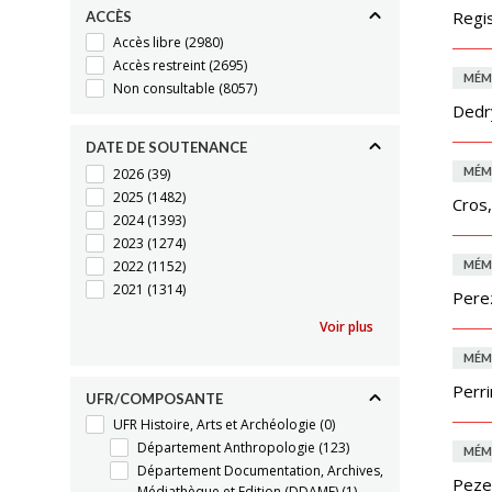
Regi
ACCÈS
Accès libre
(2980)
Accès restreint
(2695)
MÉM
Non consultable
(8057)
Dedry
DATE DE SOUTENANCE
MÉM
2026
(39)
2025
(1482)
Cros,
2024
(1393)
2023
(1274)
2022
(1152)
MÉM
2021
(1314)
Pere
Voir plus
MÉM
Perr
UFR/COMPOSANTE
UFR Histoire, Arts et Archéologie
(0)
Département Anthropologie
(123)
MÉM
Département Documentation, Archives,
Peze
Médiathèque et Edition (DDAME)
(1)