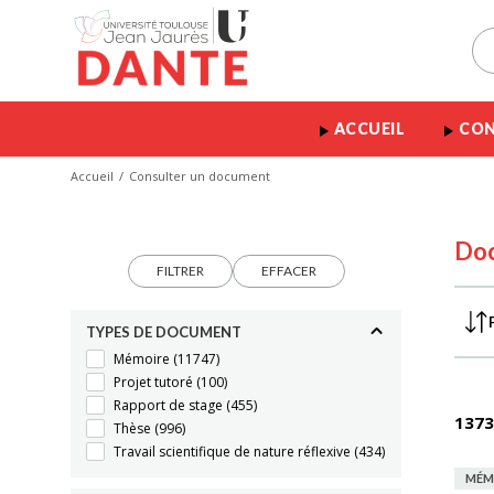
ACCUEIL
CON
Accueil
Consulter un document
Do
FILTRER
EFFACER
TYPES DE DOCUMENT
Mémoire
(11747)
Projet tutoré
(100)
Rapport de stage
(455)
1373
Thèse
(996)
Travail scientifique de nature réflexive
(434)
MÉM