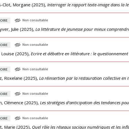
s-Clot, Morgane
(
2025
),
Interroger le rapport texte-image dans la l
Non consultable
OIRE
ver, Julie
(
2025
),
La littérature de jeunesse pour mieux comprendre
Non consultable
OIRE
 Louise
(
2025
),
Ecrire et débattre en littérature : le questionnement
Non consultable
OIRE
z, Roxelane
(
2025
),
La réinsertion par la restauration collective en 
Non consultable
OIRE
in, Clémence
(
2025
),
Les stratégies d’anticipation des tendances pou
Non consultable
OIRE
t, Marie
(
2025
),
Quel rôle les réseaux sociaux numériques et les infl