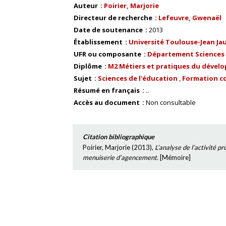
Auteur
Poirier, Marjorie
Directeur de recherche
Lefeuvre, Gwenaël
Date de soutenance
2013
Établissement
Université Toulouse-Jean Ja
UFR ou composante
Département Sciences d
Diplôme
M2 Métiers et pratiques du dével
Sujet
Sciences de l'éducation
Formation c
Résumé en français
..
Accès au document
Non consultable
Citation bibliographique
Poirier, Marjorie
(
2013
),
L’analyse de l’activité p
menuiserie d’agencement.
[
Mémoire
]